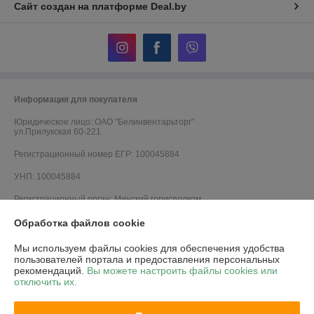
Сайт создан на платформе Deal.by
Информация для покупателя
Юридическое лицо:
ОАО "Белинвентарьторг"
ул.Прилукская 60-221
Регистрационный номер ЕГР: 100045884
УНП: 100045884
Регистрационный орган: Минский горисполком
Дата регистрации компании: 30.11.2010
Обработка файлов cookie
Ссылка на свидетельство/лицензию
Мы используем файлы cookies для обеспечения удобства
пользователей портала и предоставления персональных
Ссылка на свидетельство/лицензию
рекомендаций.
Вы можете настроить файлы cookies или
отключить их.
Местонахождение книги жалоб и предложений: г.Минск, ул.Прилукская
60-224