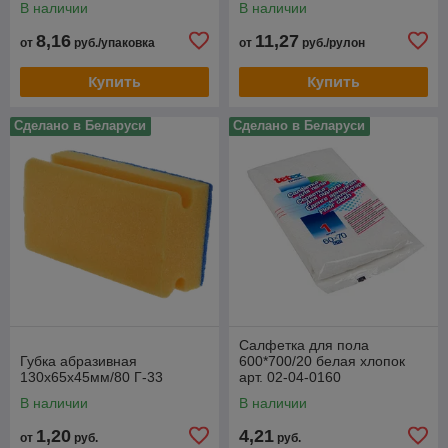
В наличии
В наличии
8,16
11,27
от
руб./упаковка
от
руб./рулон
Купить
Купить
Сделано в Беларуси
Сделано в Беларуси
Для уборки помещений специального назначения
часто требуется использовать профессиональную
химию, которая оказывает негативное воздействие на
кожу человека.
Где можно выгодно купить
расходные материалы для
Салфетка для пола
уборки помещений в Минске
Губка абразивная
600*700/20 белая хлопок
130х65х45мм/80 Г-33
арт. 02-04-0160
Для обеспечения безопасности во время
профессионального клининга потребуются
В наличии
В наличии
перчатки для уборки помещений. Прочные
1,20
4,21
от
руб.
руб.
латексные или резиновые изделия обеспечат