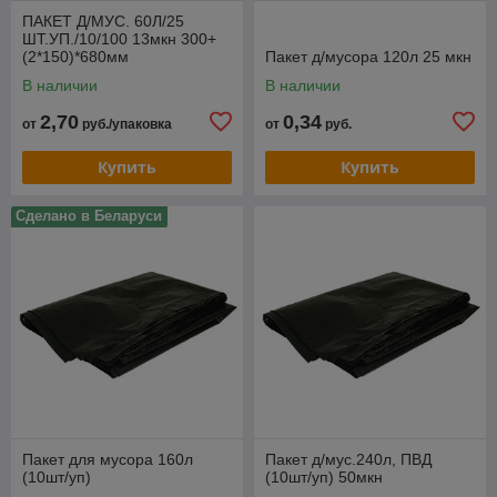
ПАКЕТ Д/МУС. 60Л/25
Для наведения чистоты в небольших по площади и
ШТ.УП./10/100 13мкн 300+
средних жилых помещениях можно приобрести
(2*150)*680мм
Пакет д/мусора 120л 25 мкн
всевозможные губки и тряпки из нетканых
В наличии
В наличии
материалов. С их помощью можно очистить от пыли и
грязи различные поверхности.
2,70
0,34
от
руб./упаковка
от
руб.
Купить
Купить
Сделано в Беларуси
Для уборки производственных или офисных
помещений потребуется купить большие пакеты для
мусора. Они помогут собрать все отходы и
оперативно избавиться от них.
Пакет для мусора 160л
Пакет д/мус.240л, ПВД
(10шт/уп)
(10шт/уп) 50мкн