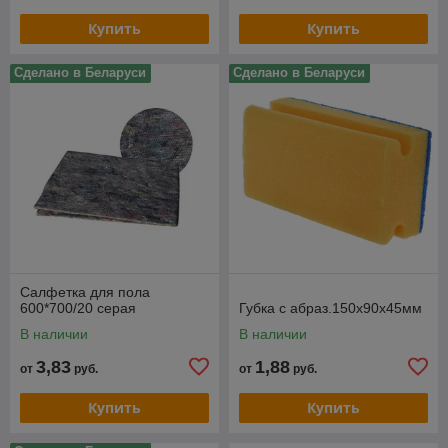
надёжную защиту рук от химических веществ.
Купить
Купить
Если вам нужны надёжные и функциональные
средства для уборки помещений и сбора
мусора, обращайтесь в компанию
Сделано в Беларуси
Сделано в Беларуси
"Белинвентарьторг". У нас всегда можно найти
лучшие резиновые перчатки для уборки, а также
губки и мусорные пакеты, цена которых
соответствует финансовым возможностям всех
заказчиков. При необходимости, наши
специалисты помогут вам выбрать и купить
подходящий расходный материал для уборки.
Связаться с нами
Салфетка для пола
600*700/20 серая
Губка с абраз.150х90х45мм
В наличии
В наличии
3,83
1,88
от
руб.
от
руб.
Купить
Купить