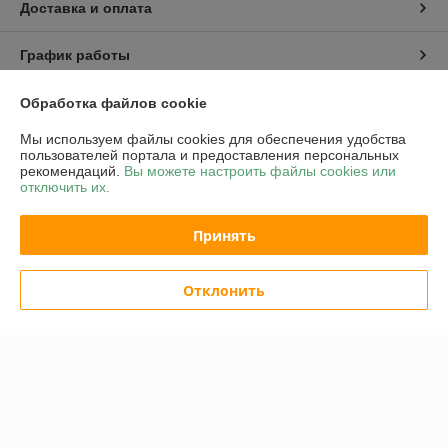
Доставка и оплата
График работы
Полная версия сайта
Обработка файлов cookie
Мы используем файлы cookies для обеспечения удобства
Политика обработки cookies
пользователей портала и предоставления персональных
рекомендаций.
Вы можете настроить файлы cookies или
отключить их.
Сайт создан на платформе Deal.by
Принять
Отклонить
Информация для покупателя
Юридическое лицо:
ОАО "Белинвентарьторг"
ул.Прилукская 60-221
Регистрационный номер ЕГР: 100045884
УНП: 100045884