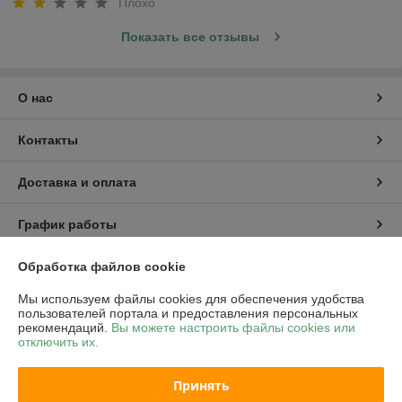
Плохо
Показать все отзывы
О нас
Контакты
Доставка и оплата
График работы
Полная версия сайта
Обработка файлов cookie
Мы используем файлы cookies для обеспечения удобства
Политика обработки cookies
пользователей портала и предоставления персональных
рекомендаций.
Вы можете настроить файлы cookies или
отключить их.
Сайт создан на платформе Deal.by
Принять