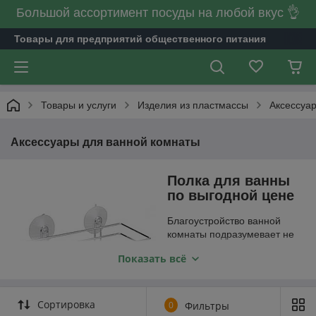
Большой ассортимент посуды на любой вкус 👌
Товары для предприятий общественного питания
Товары и услуги
Изделия из пластмассы
Аксессуа
Аксессуары для ванной комнаты
Полка для ванны
по выгодной цене
Благоустройство ванной
комнаты подразумевает не
только установку
Показать всё
сантехнических приборов –
полотенцесушителя,
ванной, душевой кабины,
иногда раковины. Но еще и
Сортировка
0
Фильтры
монтаж аксессуаров. Это