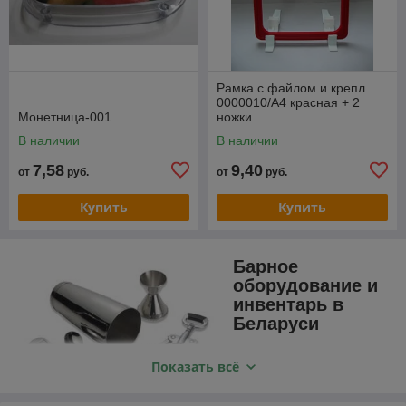
Рамка с файлом и крепл.
0000010/А4 красная + 2
Монетница-001
ножки
В наличии
В наличии
7,58
9,40
от
руб.
от
руб.
Купить
Купить
Настольные рамки
Настольная рамка А4 формата с двумя
ножками и файлом в сборе. Идеальное
Барное
решение для ценников, информационных
оборудование и
табличек и меню.
инвентарь в
Беларуси
Как грамотно обустроить
Показать всё
заведение
Монетницы
общественного питания и