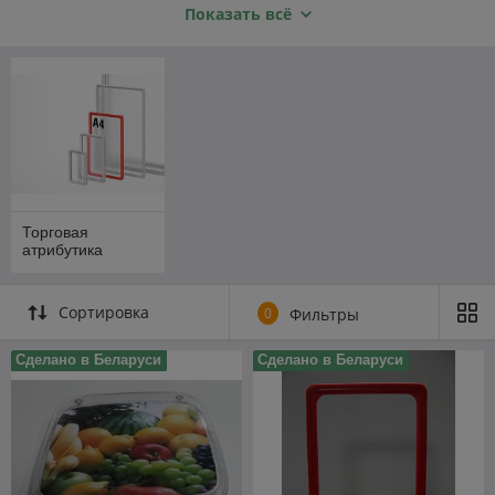
Показать всё
атрибутика от
Белинвентарьторг
в Минске
Качественные и стильные решения для
оформления торговых залов, прилавков и мест
продаж. Всё необходимое для презентации
Торговая
товаров и удобной работы персонала.
атрибутика
О нашей компании
Сортировка
0
Фильтры
Связаться с нами
Сделано в Беларуси
Сделано в Беларуси