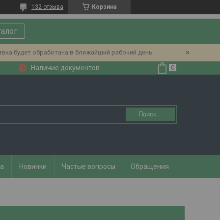
132 отзыва
Корзина
талог
явка будет обработана в ближайший рабочий день.
Наличие документов
Поиск...
та
Новинки
Частые вопросы
Обращения