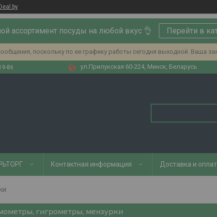
Deal.by
ой ассортимент посуды на любой вкус 👌
Перейти в ка
ообщения, поскольку по ее графику работы сегодня выходной. Ваша за
ул.Прилукская 60-224, Минск, Беларусь
19-86
РЬТОРГ
Контактная информация
Доставка и опла
ки
мометры, гигрометры, мензурки