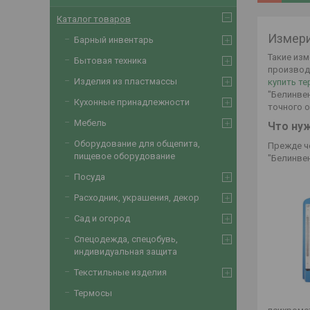
Каталог товаров
Измери
Барный инвентарь
Такие из
Бытовая техника
производ
Изделия из пластмассы
купить т
"Белинве
Кухонные принадлежности
точного 
Мебель
Что ну
Оборудование для общепита,
Прежде ч
пищевое оборудование
"Белинве
Посуда
Расходник, украшения, декор
Сад и огород
Спецодежда, спецобувь,
индивидуальная защита
Текстильные изделия
Термосы