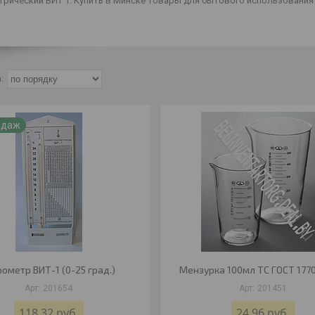
трический ВИТ 1. Купить в Минске товары для бытового использования
одаж
рометр ВИТ-1 (0-25 град.)
Мензурка 100мл ТС ГОСТ 177
201654
201451
118,32
руб.
24,96
руб.