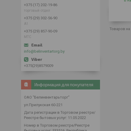
В н
+375 (17) 202-19-86
торговый отдел
+375 (29) 302-56-90
А1
+375 (29) 857-90-09
МТС
info@belinventartorg.by
+375(29)8579009
Информация для покупателя
ОАО "Белинвентарьторг"
ул.Прилукская 60-221
Дата регистрации в Торговом реестре/
Реестре бытовых услуг: 11.05.2022
Номер в Торговом реестре/Реестре
бытовых услуг: 533516, Республика