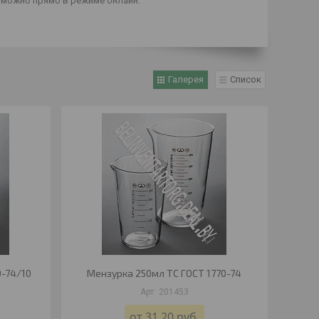
 можно прямо в режиме онлайн.
Галерея
Список
0-74/10
Мензурка 250мл ТС ГОСТ 1770-74
201453
от 31,20
руб.