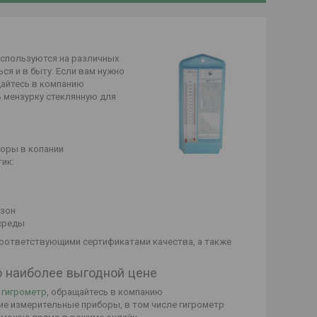
используются на различных
я и в быту. Если вам нужно
щайтесь в компанию
ь мензурку стеклянную для
боры в копании
ик:
азон
 среды
оответствующими сертификатами качества, а также
о наиболее выгодной цене
и
гигрометр
, обращайтесь в компанию
кие измерительные приборы, в том числе гигрометр