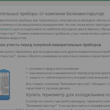
тельные приборы от компании Белинвентарьторг
мерительные приборы как термометры, гигрометры и мензурки обычно 
ственных и промышленных предприятиях. Но они также могут пригодитьс
ермометр
для холодильника по наиболее выгодной цене в Минске, обра
нтарьторг". Помимо измерительных приборов, у нас также можно купит
объёма жидкостей.
жно учесть перед покупкой измерительных приборов
ем купить термометр для холодильника или другие измерительные при
нтарьторг", важно обратить внимание на несколько важных характерист
условия и сфера использования
максимальный и минимальный температурный диап
защита от неблагоприятного воздействия внешней
Все товары компании "Белинвентарьторг" обладают с
гарантией от производителя.
Купить термометр для холодильника п
Если вы не знаете, где купить мензурку, термометр ил
"Белинвентарьторг". У нас можно найти и специфичес