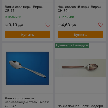
инфор
Собственное швейное
мация
Вилка стол.нерж. Вираж
Нож столовый нерж. Вираж
производство
СВ-17
СН-60п
Сотрудничаем с
bit1960@tut
В наличии
В наличии
российскими
.by
производителями
3,13
4,63
от
руб.
от
руб.
+375 17
202-19-78
Все виды оплаты!
Мы
Купить
Купить
+375 17
работаем как с наличным, так и
202-19-75
с безналичным расчетом. Все
+375 17
Сделано в Беларуси
для вашего удобства.
202-19-86
+375 29
302-56-90
+375 29
857-90-09
Ложка столовая из
нержавеющей стали Вираж
СЛ-54п
Ложка чайная нерж. Модерн