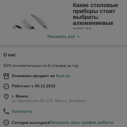
Какие столовые
приборы стоит
выбрать:
алюминиевые
или из
нержавеющей
Показать всё
стали
Прежде чем купить
О нас
кухонные
принадлежности и
50% положительных из 6 отзывов за год
использовать их для
сервировки стола, необходимо обратить пристальное
Компания продает на
Deal.by
внимание на материал изготовления:
1. Алюминиевые столовые приборы.
Небольшой
Работает с 05.12.2013
удельный вес, что предоставляет гораздо больше
г. Минск
возможностей при маневрировании в сервировке стола.
ул.Прилукская 60-224, Минск, Беларусь
Твёрдоанодированный алюминий без покрытия имеет
устойчивую к прилипанию поверхность, которую легче
Контакты
чистить, чем сталь. Кроме того, твёрдое анодированное
покрытие имеет толстый оксидный слой, который защищает
Показать весь график работы
Сегодня выходной
толовые приборы от коррозии. А вот необработанный