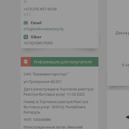
А1
+375 (29) 857-90-09
МТС
info@belinventartorg.by
Доска 
+375(29)8579009
Информация для покупателя
В н
ОАО "Белинвентарьторг"
ул.Прилукская 60-221
Дата регистрации в Торговом реестре/
Реестре бытовых услуг: 11.05.2022
Номер в Торговом реестре/Реестре
бытовых услуг: 533516, Республика
Беларусь
УНП: 100045884
Регистрационный орган: Минский