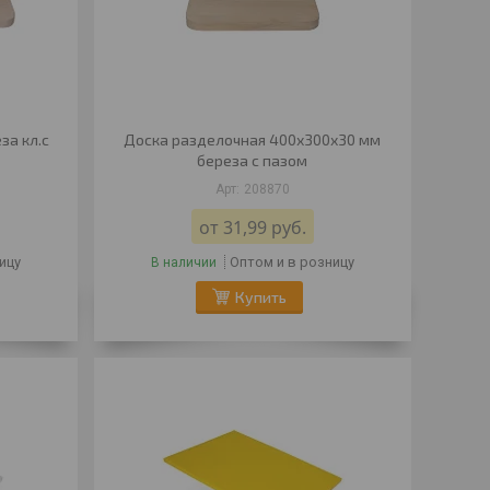
за кл.с
Доска разделочная 400х300х30 мм
береза с пазом
208870
от 31,99
руб.
ицу
Оптом и в розницу
В наличии
Купить