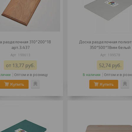
а разделочная 310*200*18
Доска разделочная полиэ
арт.3.437
350*500*18мм белый
198613
199578
от 13,77
руб.
52,74
руб.
Оптом и в розницу
Оптом и в розн
аличии
В наличии
Купить
Купить