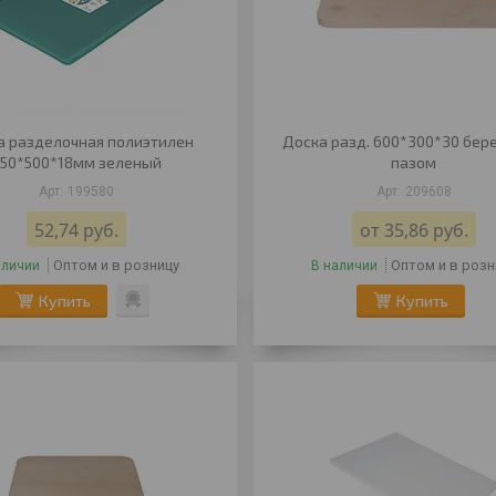
а разделочная полиэтилен
Доска разд. 600*300*30 бере
50*500*18мм зеленый
пазом
199580
209608
52,74
руб.
от 35,86
руб.
Оптом и в розницу
Оптом и в розн
аличии
В наличии
Купить
Купить