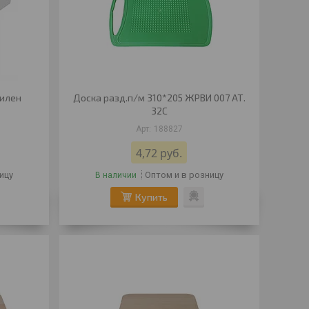
тилен
Доска разд.п/м 310*205 ЖРВИ 007 АТ.
32С
188827
4,72
руб.
ицу
Оптом и в розницу
В наличии
Купить