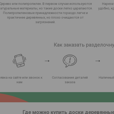
Дерево или полипропилен. В первом случае используются
Нареза
натуральные материалы, но такие доски легко царапаются.
удобно, к
Полипропиленовые принадлежности гораздо легче и
практичнее деревянных, но плохо очищаются от
загрязнений.
Как заказать разделочн
→
→
явка на сайте или звонок к
Согласование деталей
Наличный
нам
заказа
Где можно купить доски деревянные