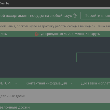
Deal.by
ой ассортимент посуды на любой вкус 👌
Перейти в ка
ообщения, поскольку по ее графику работы сегодня выходной. Ваша за
ул.Прилукская 60-224, Минск, Беларусь
19-86
РЬТОРГ
Контактная информация
Доставка и опла
делочные доски
делочные доски