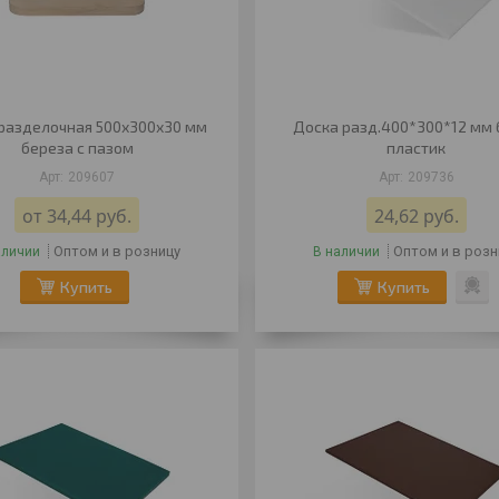
разделочная 500х300х30 мм
Доска разд.400*300*12 мм 
береза с пазом
пластик
209607
209736
от 34,44
руб.
24,62
руб.
Оптом и в розницу
Оптом и в розн
аличии
В наличии
Купить
Купить