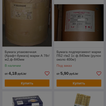
Бумага упаковочная
Бумага подпергамент марки
(Крафт-бумага) марки А 78г/
П52 г/м2 1с ф.840мм (рулон
м2,ф-840мм
около 400кг)
В наличии
Под заказ
4,18
5,90
от
руб./кг
от
руб./кг
Купить
Купить