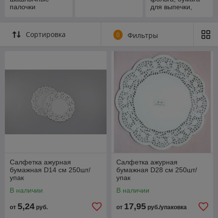
палочки
для выпечки,
рукав для
запекания,
шпагат
Сортировка
0
Фильтры
Салфетка ажурная
Салфетка ажурная
бумажная D14 см 250шт/
бумажная D28 см 250шт/
упак
упак
В наличии
В наличии
5,24
17,95
от
руб.
от
руб./упаковка