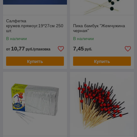
Салфетка
кружев.прямоуг.19*27см 250
Пика бамбук "Жемчужина
шт.
черная"
В наличии
В наличии
10,77
7,45
от
руб./упаковка
руб.
Купить
Купить