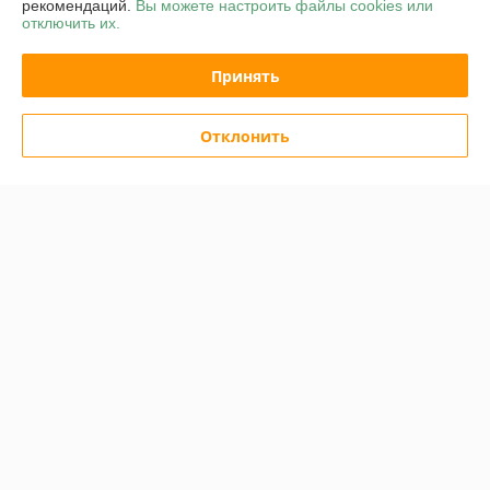
рекомендаций.
Вы можете настроить файлы cookies или
отключить их.
Сайт создан на платформе Deal.by
Принять
Отклонить
Информация для покупателя
Юридическое лицо:
ОАО "Белинвентарьторг"
ул.Прилукская 60-221
Регистрационный номер ЕГР: 100045884
УНП: 100045884
Регистрационный орган: Минский горисполком
Дата регистрации компании: 30.11.2010
Ссылка на свидетельство/лицензию
Ссылка на свидетельство/лицензию
Местонахождение книги жалоб и предложений: г.Минск, ул.Прилукская