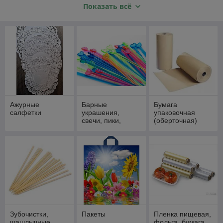
Показать всё
Сделать бытовую жизнь приятней и комфортней можно
с помощью простых мелочей. Имея всегда под рукой
на кухне рукава для запекания, фольгу и пищевую
пленку, Вы сможете в любой момент испечь что-нибудь
вкусненькое или сохранить продукт в холодильнике на
долгий срок. Украшайте коктейли, бутерброды и канапе
Ажурные
Барные
Бумага
салфетки
украшения,
упаковочная
симпатичными зонтиками и пиками. Складывайте
свечи, пики,
(оберточная)
соломка
подарки родным и близким в красивые пакеты.
Это очень просто найти маленькие поводы сделать
жизнь проще и радостней. Пользуйтесь возможностью
приобрести расходные материалы и украшения в
нашем каталоге!
Зубочистки,
Пакеты
Пленка пищевая,
шашлычные
фольга, бумага