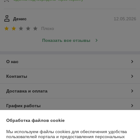
Денис
12.05.2026
Плохо
Показать все отзывы
О нас
Контакты
Доставка и оплата
График работы
Обработка файлов cookie
Полная версия сайта
Мы используем файлы cookies для обеспечения удобства
Политика обработки cookies
пользователей портала и предоставления персональных