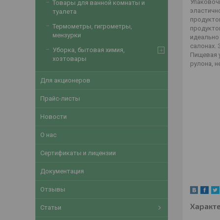
Упаковоч
Товары для ванной комнаты и
эластичн
туалета
продукто
Термометры, гигрометры,
продуктов
мензурки
идеально 
салонах. 
Уборка, бытовая химия,
Пищевая у
хозтовары
рулона, н
Для акционеров
Прайс-листы
Новости
О нас
Сертификаты и лицензии
Документация
Отзывы
Характ
Статьи