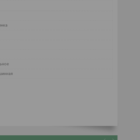
енка
ьное
шинная