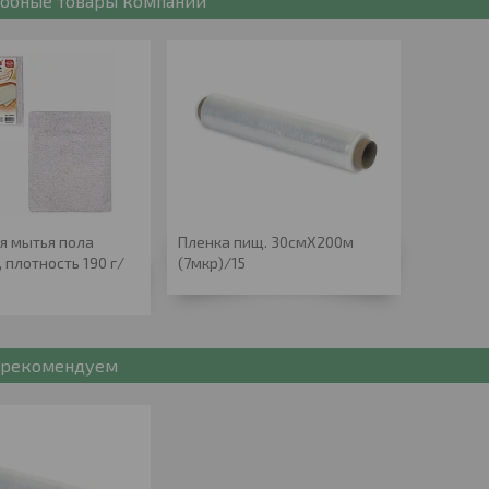
обные товары компании
я мытья пола
Пленка пищ. 30смХ200м
, плотность 190 г/
(7мкр)/15
рекомендуем