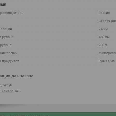
НЫЕ
производитель
Россия
Стретч-пл
 пленки
7 мкм
в рулоне
450 мм
 рулоне
200 м
ние пленки
Универсал
а продуктов
Ручная/ма
ация для заказа
6,14
руб.
паковки:
шт.