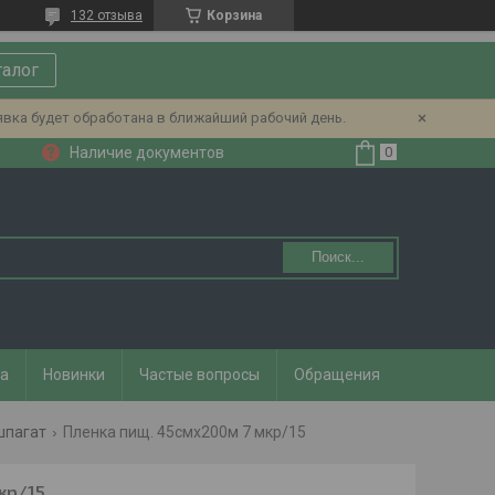
132 отзыва
Корзина
талог
явка будет обработана в ближайший рабочий день.
Наличие документов
Поиск...
та
Новинки
Частые вопросы
Обращения
шпагат
Пленка пищ. 45смх200м 7 мкр/15
кр/15