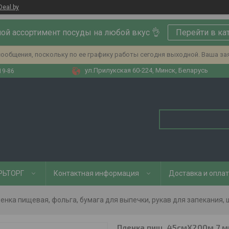
Deal.by
ой ассортимент посуды на любой вкус 👌
Перейти в ка
ообщения, поскольку по ее графику работы сегодня выходной. Ваша за
ул.Прилукская 60-224, Минск, Беларусь
19-86
РЬТОРГ
Контактная информация
Доставка и опла
енка пищевая, фольга, бумага для выпечки, рукав для запекания, 
Пленка пищ. 45смХ200м 7 м