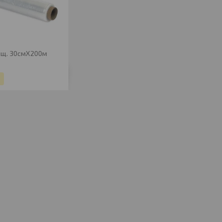
ищ. 30смХ200м
.