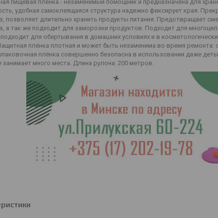
ная пищевая пленка - незаменимый помощник и предназначена для хран
ость, удобная самоклеящаяся структура надежно фиксирует края. Прек
в, позволяет длительно хранить продукты питания. Предотвращает см
, а так же подходит для заморозки продуктов. Подходит для многоцел
подходит для обертывания в домашних условиях и в косметологических 
Защитная плёнка плотная и может быть незаменима во время ремонта: о
паковочная плёнка совершенно безопасна в использовании даже детьми
е занимает много места. Длина рулона: 200 метров.
еристики