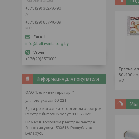
Под
торговый отдел
+375 (29) 302-56-90
А1
+375 (29) 857-90-09
МТС
info@belinventartorg.by
+375(29)8579009
Тряпка дл
80х100 см
Информация для покупателя
м2
ОАО "Белинвентарьторг"
ул.Прилукская 60-221
Мы 
Дата регистрации в Торговом реестре/
Реестре бытовых услуг: 11.05.2022
Номер в Торговом реестре/Реестре
бытовых услуг: 533516, Республика
Беларусь