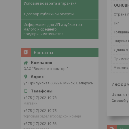
Условия возврата и гарантия
ОСНОВ
Договор публичной оферты
Страна 
Тип
Информация для ИП и субъектов
малого и среднего
Толщина
предпринимательства
Ширина 
Длина в
Контакты
Примене
Упаковк
ОАО "Белинвентарьторг"
ул.Прилукская 60-224, Минск, Беларусь
Информ
Цена:
от 
+375 (17) 202-19-78
Способ у
магазин
+375 (17) 202-19-75
торговый отдел (городской номер)
+375 (17) 202-19-86