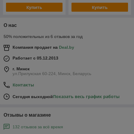
расходование материалов.
Купить
Купить
Держатели для туалетной бумаги
Эти изделия бывают настенными, стационарными или
компактными. Для общественных мест подойдут
О нас
устройства с антивандальной защитой, а для
домашних ванных комнат — более декоративные и
50% положительных из 6 отзывов за год
стильные решения.
Компания продает на
Deal.by
Купить подвесной держатель для
бумажных полотенец
Работает с 05.12.2013
Основные преимущества продукции от
г. Минск
«Белинвентарьторг»
ул.Прилукская 60-224, Минск, Беларусь
Качество материалов
Контакты
Все держатели изготовлены из прочных материалов,
таких как металл, пластик или нержавеющая сталь.
Показать весь график работы
Сегодня выходной
Это обеспечивает долговечность и устойчивость к
воздействию влаги.
Эргономичный дизайн
Отзывы о магазине
Устройства
продуманы до
132 отзывов за всё время
мелочей, чтобы