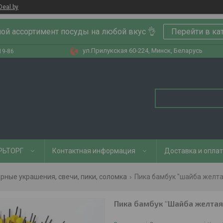
Deal.by
ой ассортимент посуды на любой вкус 👌
Перейти в ка
ул.Прилукская 60-224, Минск, Беларусь
19-86
РЬТОРГ
Контактная информация
Доставка и опла
рные украшения, свечи, пики, соломка
Пика бамбук "шайба желтая
Пика бамбук "Шайба желтая 