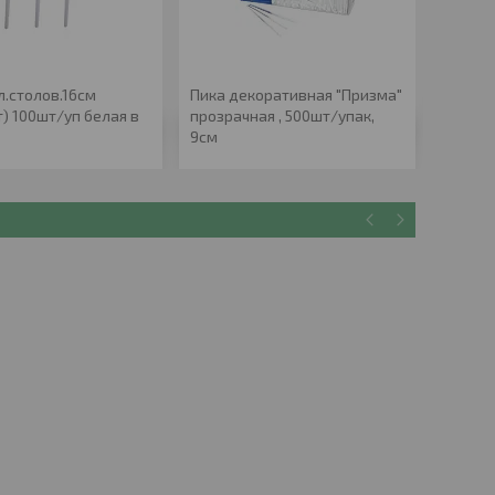
л.столов.16см
Пика декоративная "Призма"
Пика б
) 100шт/уп белая в
прозрачная , 500шт/упак,
" (100 
9см