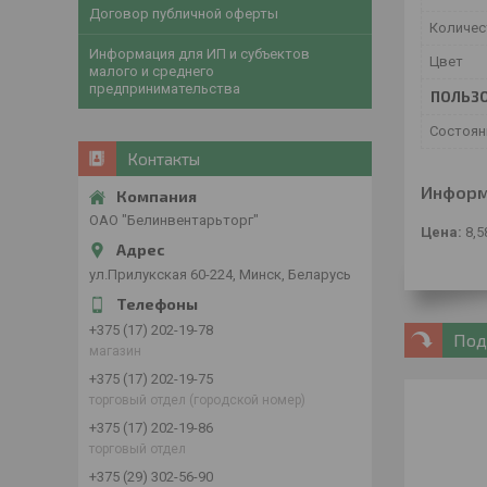
Договор публичной оферты
Количес
Информация для ИП и субъектов
Цвет
малого и среднего
предпринимательства
ПОЛЬЗО
Состоян
Контакты
Информ
ОАО "Белинвентарьторг"
Цена:
8,5
ул.Прилукская 60-224, Минск, Беларусь
+375 (17) 202-19-78
Под
магазин
+375 (17) 202-19-75
торговый отдел (городской номер)
+375 (17) 202-19-86
торговый отдел
+375 (29) 302-56-90