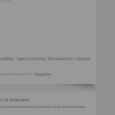
207446
к работы
Адрес и контакты
Производитель и гарантия
по договоренности
Подробнее
шт/в упаковке
д. Вкусные закуски на шпажках станут оригинальным