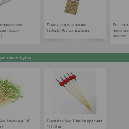
астмассовая
Палочка д/шашлыка
Ложка п
ая 16.5см
(20см)/100 шт д 2,5мм
(компакт
т)
пленке
рекомендуем
ук "Изумруд " 10
Пика бамбук "Шайба красная
т)
" (100 шт)