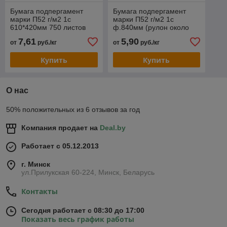
Бумага подпергамент
Бумага подпергамент
марки П52 г/м2 1с
марки П52 г/м2 1с
610*420мм 750 листов
ф.840мм (рулон около
/10 кг
400кг)
7,61
5,90
от
руб./кг
от
руб./кг
Купить
Купить
О нас
50% положительных из 6 отзывов за год
Компания продает на
Deal.by
Работает с 05.12.2013
г. Минск
ул.Прилукская 60-224, Минск, Беларусь
Контакты
Сегодня работает с 08:30 до 17:00
Показать весь график работы