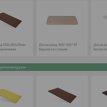
зд.500х350х18мм
Доска разд. 600*300*30
Доска р
коричневая
береза кл.с пазом
белая п
рекомендуем