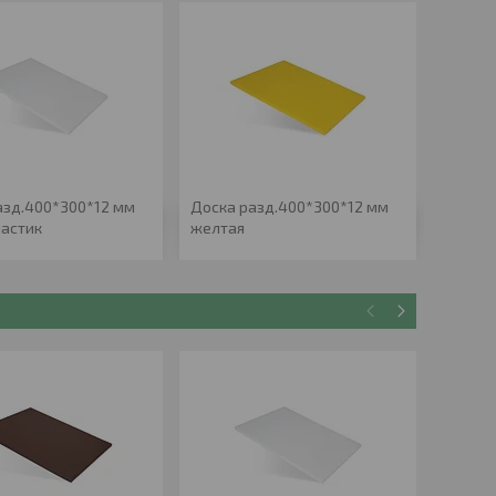
азд.400*300*12 мм
Доска разд.400*300*12 мм
Доска 
ластик
желтая
пласти