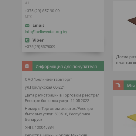
А1
+375 (29) 857-90-09
МТС
info@belinventartorg.by
+375(29)8579009
Доска ра
пластик 
Информация для покупателя
ОАО "Белинвентарьторг"
Мы 
ул.Прилукская 60-221
Дата регистрации в Торговом реестре/
Реестре бытовых услуг: 11.05.2022
Номер в Торговом реестре/Реестре
бытовых услуг: 533516, Республика
Беларусь
УНП: 100045884
Регистрационный орган: Минский