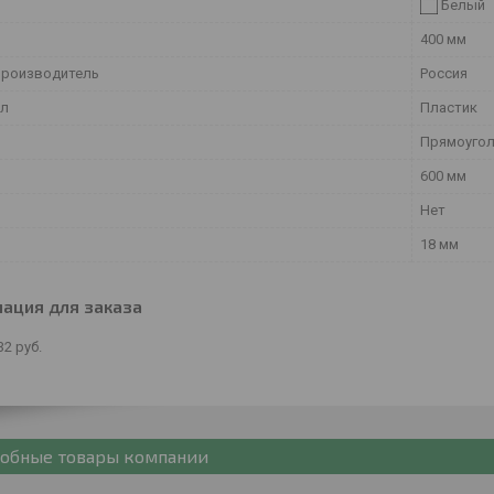
Белый
400 мм
производитель
Россия
ал
Пластик
Прямоугол
600 мм
Нет
18 мм
ация для заказа
32
руб.
обные товары компании