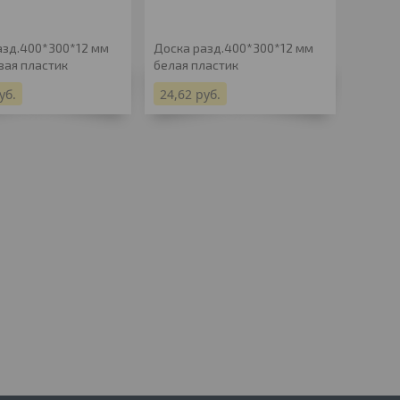
азд.400*300*12 мм
Доска разд.400*300*12 мм
Доска 
вая пластик
белая пластик
500х30
уб.
24,62
руб.
47,30