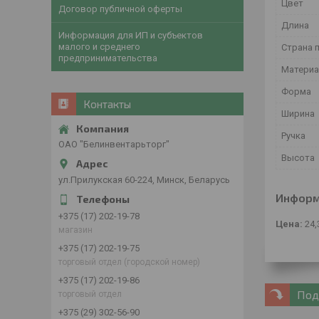
Цвет
Договор публичной оферты
Длина
Информация для ИП и субъектов
малого и среднего
Страна 
предпринимательства
Матери
Форма
Контакты
Ширина
Ручка
ОАО "Белинвентарьторг"
Высота
ул.Прилукская 60-224, Минск, Беларусь
Информ
+375 (17) 202-19-78
Цена:
24,
магазин
+375 (17) 202-19-75
торговый отдел (городской номер)
+375 (17) 202-19-86
Под
торговый отдел
+375 (29) 302-56-90