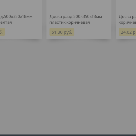
зд.500х350х18мм
Доска разд.500х350х18мм
Доска р
желтая
пластик коричневая
коричне
б.
51,30
руб.
24,62
р