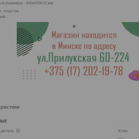
ые размеры : 400х300х12 мм
 : пластик
ний
еристики
НЫЕ
одитель
Клен