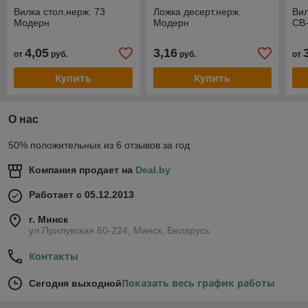
Вилка стол.нерж. 73
Ложка десерт.нерж.
Вил
Модерн
Модерн
СВ
4,05
3,16
от
руб.
руб.
от
Купить
Купить
О нас
50% положительных из 6 отзывов за год
Компания продает на
Deal.by
Работает с 05.12.2013
г. Минск
ул.Прилукская 60-224, Минск, Беларусь
Контакты
Показать весь график работы
Сегодня выходной