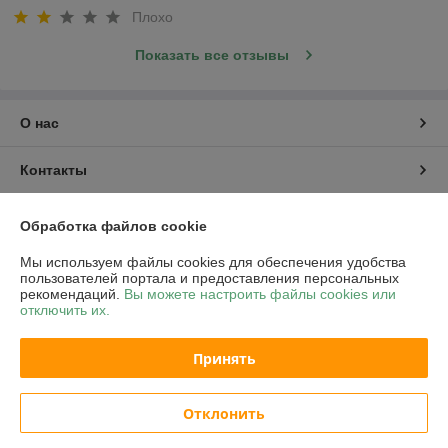
Плохо
Показать все отзывы
О нас
Контакты
Доставка и оплата
Обработка файлов cookie
Мы используем файлы cookies для обеспечения удобства
График работы
пользователей портала и предоставления персональных
рекомендаций.
Вы можете настроить файлы cookies или
отключить их.
Полная версия сайта
Принять
Политика обработки cookies
Сайт создан на платформе Deal.by
Отклонить