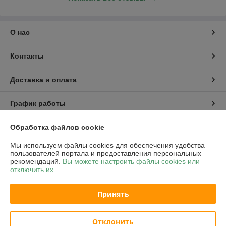
представлен инвентарь для бара, купить который можно с
доставкой по Беларуси.
О нас
Контакты
Доставка и оплата
График работы
Обработка файлов cookie
Полная версия сайта
Мы используем файлы cookies для обеспечения удобства
Политика обработки cookies
пользователей портала и предоставления персональных
рекомендаций.
Вы можете настроить файлы cookies или
отключить их.
Сайт создан на платформе Deal.by
Принять
Отклонить