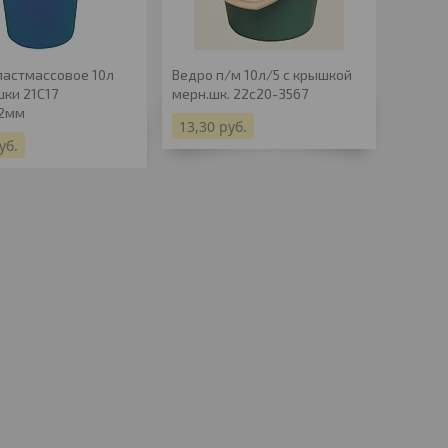
ластмассовое 10л
Ведро п/м 10л/5 с крышкой
Пакет 
шки 21С17
мерн.шк. 22с20-3567
(10шт/
52мм
13,30
руб.
11,27
уб.