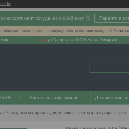
Deal.by
ой ассортимент посуды на любой вкус 👌
Перейти в ка
ообщения, поскольку по ее графику работы сегодня выходной. Ваша за
ул.Прилукская 60-224, Минск, Беларусь
19-86
РЬТОРГ
Контактная информация
Доставка и опла
ы
Расходные материалы для уборки
Пакеты для мусора
Пакет 
Пакет для мусора 160л (10ш