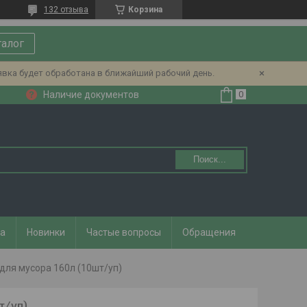
132 отзыва
Корзина
талог
явка будет обработана в ближайший рабочий день.
Наличие документов
Поиск...
та
Новинки
Частые вопросы
Обращения
для мусора 160л (10шт/уп)
т/уп)