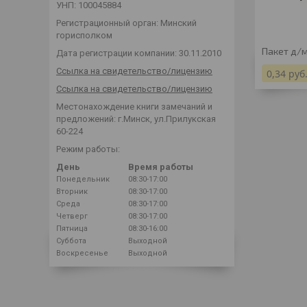
УНП: 100045884
Регистрационный орган: Минский
горисполком
Пакет д/м
Дата регистрации компании: 30.11.2010
Ссылка на свидетельство/лицензию
0,34
руб
Ссылка на свидетельство/лицензию
Местонахождение книги замечаний и
предложений: г.Минск, ул.Прилукская
60-224
Режим работы:
День
Время работы
Понедельник
08:30-17:00
Вторник
08:30-17:00
Среда
08:30-17:00
Четверг
08:30-17:00
Пятница
08:30-16:00
Суббота
Выходной
Воскресенье
Выходной