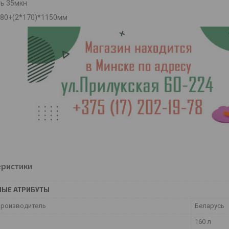
ь 35мкн
480+(2*170)*1150мм
еристики
НЫЕ АТРИБУТЫ
производитель
Беларусь
160 л