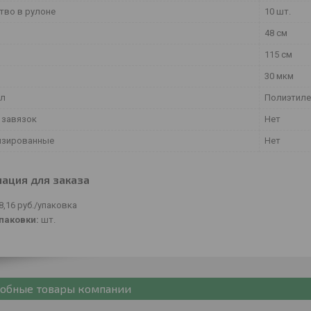
тво в рулоне
10 шт.
48 см
115 см
30 мкм
ал
Полиэтиле
 завязок
Нет
изированные
Нет
ация для заказа
8,16
руб.
/упаковка
паковки:
шт.
обные товары компании