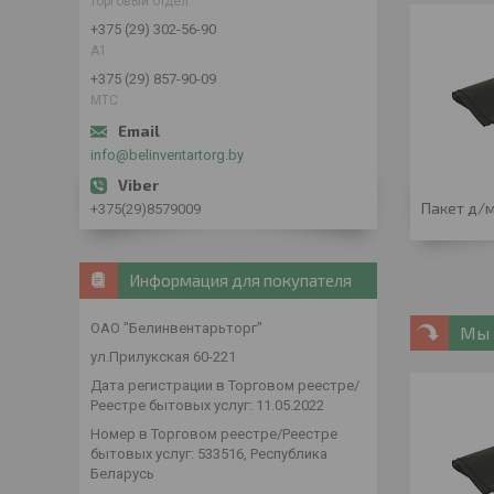
торговый отдел
+375 (29) 302-56-90
А1
+375 (29) 857-90-09
МТС
info@belinventartorg.by
Пакет д/м
+375(29)8579009
Информация для покупателя
ОАО "Белинвентарьторг"
Мы 
ул.Прилукская 60-221
Дата регистрации в Торговом реестре/
Реестре бытовых услуг: 11.05.2022
Номер в Торговом реестре/Реестре
бытовых услуг: 533516, Республика
Беларусь