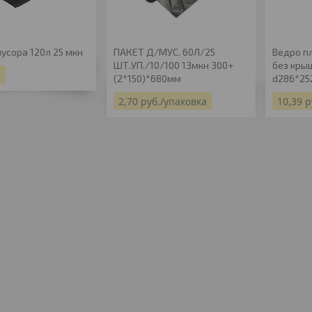
усора 120л 25 мкн
ПАКЕТ Д/МУС. 60Л/25
Ведро п
ШТ.УП./10/100 13мкн 300+
без кры
.
(2*150)*680мм
d286*2
2,70
руб.
/упаковка
10,39
р