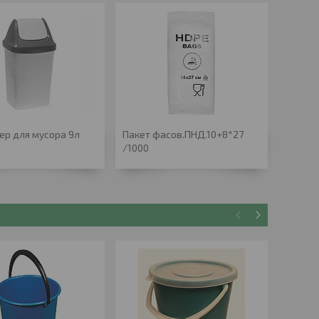
ер для мусора 9л
Пакет фасов.ПНД.10+8*27
Контей
/1000
Хапс 