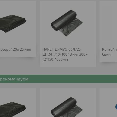
усора 120л 25 мкн
ПАКЕТ Д/МУС. 60Л/25
Контейн
ШТ.УП./10/100 13мкн 300+
Свинг
(2*150)*680мм
рекомендуем