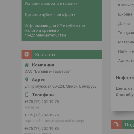
Условия возврата и гарантия
Количес
Ширина
Договор публичной оферты
Длина
Информация для ИП и субъектов
малого и среднего
Толщина
предпринимательства
Матери
Наличие
Контакты
Аромат
ОАО "Белинвентарьторг"
Информ
ул.Прилукская 60-224, Минск, Беларусь
Цена:
от 
Способ у
+375 (17) 202-19-78
магазин
+375 (17) 202-19-75
торговый отдел (городской номер)
Под
+375 (17) 202-19-86