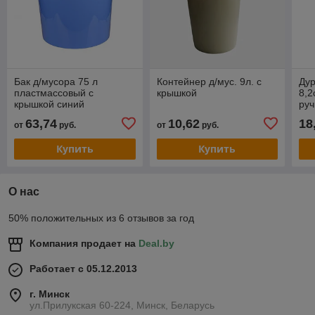
Бак д/мусора 75 л
Контейнер д/мус. 9л. с
Дур
пластмассовый с
крышкой
8,2
крышкой синий
руч
150
63,74
10,62
18
от
руб.
от
руб.
Купить
Купить
О нас
50% положительных из 6 отзывов за год
Компания продает на
Deal.by
Работает с 05.12.2013
г. Минск
ул.Прилукская 60-224, Минск, Беларусь