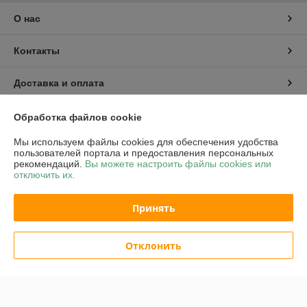
О нас
Контакты
Доставка и оплата
График работы
Обработка файлов cookie
Мы используем файлы cookies для обеспечения удобства
Полная версия сайта
пользователей портала и предоставления персональных
рекомендаций.
Вы можете настроить файлы cookies или
отключить их.
Политика обработки cookies
Принять
Сайт создан на платформе Deal.by
Отклонить
Информация для покупателя