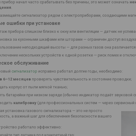
и прибор начал часто срабатывать без причины, это может означать
не
щения
.
размещайте сигнализатор рядом с электроприборами, создающими магн
ые ошибки при установке
аж прибора слишком близко к окну или вентиляции — датчик не успева
ановка за кухонными шкафами или шторами — ограничен доступ воздуха
ользование неподходящей высоты — для разных газов она различается
ключение нескольких устройств к одной розетке — риск помех и отклю
еское обслуживание
зовый
сигнализатор
исправно работал долгие годы, необходимо:
 в 6–12 месяцев
проверять чувствительность и состояние проводки;
щать корпус от пыли мягкой тканью;
ть батарейки при низком заряде (обычно индикатор подаёт звуковой си
водить
калибровку
(для профессиональных систем — через сервисный 
я установка газового сигнализатора — это не просто
ость, а важный шаг для обеспечения безопасности вашего
тройство работало эффективно:
райте тип датчика под конкретный газ;