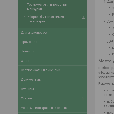
Дат
Термометры, гигрометры,
мензурки
Уборка, бытовая химия,
хозтовары
Дат
Для акционеров
Дат
Прайс-листы
Новости
Р
Место 
О нас
Выбор пр
Сертификаты и лицензии
эффектив
чувствит
Документация
Рекоменд
Отзывы
уст
котла,
Статьи
изб
венти
Условия возврата и гарантия
не 