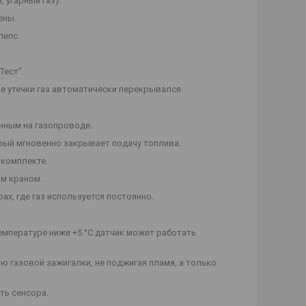
 угарный газ).
ены.
липс.
Тест”.
ае утечки газ автоматически перекрывался.
нным на газопроводе.
орый мгновенно закрывает подачу топлива.
 комплекте.
ым краном.
х, где газ используется постоянно.
емпературе ниже +5 °C датчик может работать
 газовой зажигалки, не поджигая пламя, а только
ть сенсора.