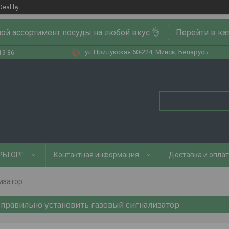
Deal.by
ой ассортимент посуды на любой вкус 👌
Перейти в ка
ул.Прилукская 60-224, Минск, Беларусь
19-86
РЬТОРГ
Контактная информация
Доставка и опла
изатор
 правильно установить газовый сигнализатор