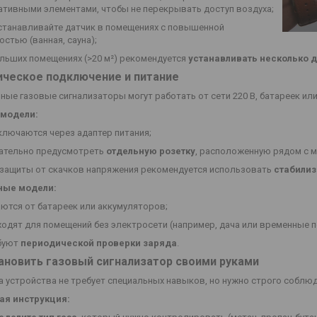
ативными элементами, чтобы не перекрывать доступ воздуха;
устанавливайте датчик в помещениях с повышенной
стью (ванная, сауна);
ольших помещениях (>20 м²) рекомендуется
устанавливать несколько 
ическое подключение и питание
ные газовые сигнализаторы могут работать от сети 220 В, батареек ил
 модели:
ключаются через адаптер питания;
ательно предусмотреть
отдельную розетку
, расположенную рядом с м
 защиты от скачков напряжения рекомендуется использовать
стабилиз
ные модели:
аются от батареек или аккумуляторов;
ходят для помещений без электросети (например, дача или временные п
буют
периодической проверки заряда
.
ановить газовый сигнализатор своими руками
а устройства не требует специальных навыков, но нужно строго соблю
я инструкция: