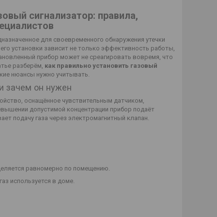
зовый сигнализатор: правила,
пециалистов
дназначенное для своевременного обнаружения утечки
и его установки зависит не только эффективность работы,
тановленный прибор может не среагировать вовремя, что
атье разберём,
как правильно установить газовый
какие нюансы нужно учитывать.
и зачем он нужен
ойство, оснащённое чувствительным датчиком,
ревышении допустимой концентрации прибор подаёт
ает подачу газа через электромагнитный клапан.
деляется равномерно по помещению.
газ используется в доме.