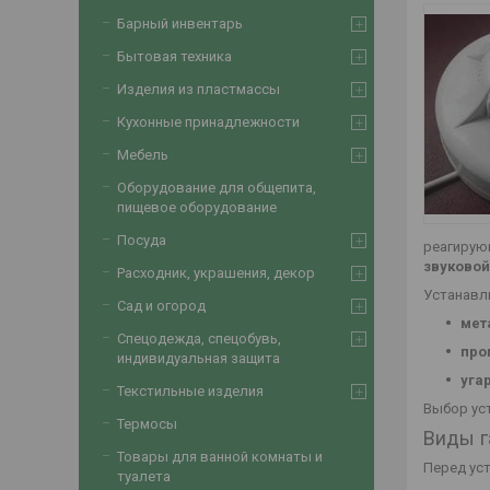
Барный инвентарь
Бытовая техника
Изделия из пластмассы
Кухонные принадлежности
Мебель
Оборудование для общепита,
пищевое оборудование
Посуда
реагирую
звуковой
Расходник, украшения, декор
Устанавл
Сад и огород
мет
Спецодежда, спецобувь,
про
индивидуальная защита
уга
Текстильные изделия
Выбор уст
Термосы
Виды г
Товары для ванной комнаты и
Перед уст
туалета