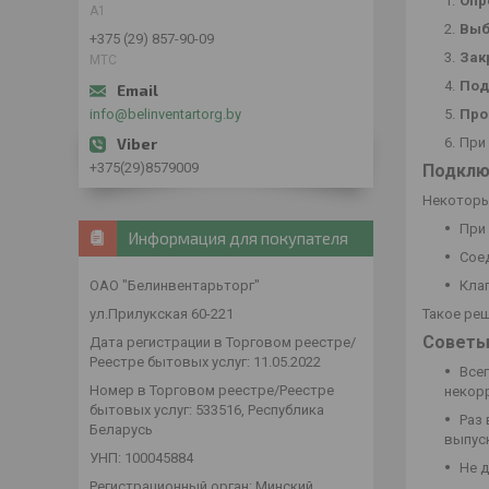
Опр
А1
Выб
+375 (29) 857-90-09
Зак
МТС
Под
info@belinventartorg.by
Про
При
+375(29)8579009
Подклю
Некоторы
При
Информация для покупателя
Сое
ОАО "Белинвентарьторг"
Кла
ул.Прилукская 60-221
Такое реш
Советы
Дата регистрации в Торговом реестре/
Реестре бытовых услуг: 11.05.2022
Все
Номер в Торговом реестре/Реестре
некор
бытовых услуг: 533516, Республика
Раз
Беларусь
выпуск
УНП: 100045884
Не д
Регистрационный орган: Минский