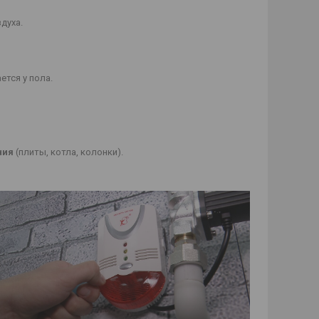
здуха.
ется у пола.
ния
(плиты, котла, колонки).