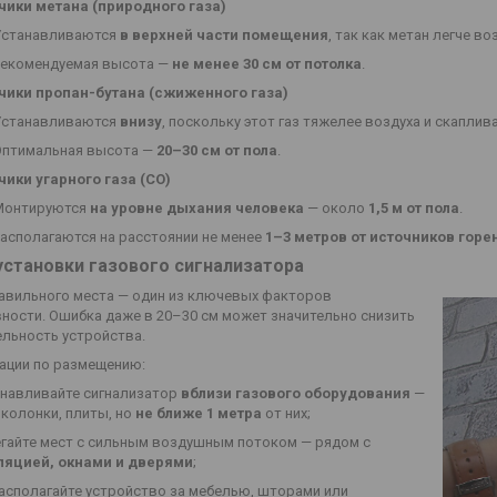
чики метана (природного газа)
Устанавливаются
в верхней части помещения
, так как метан легче во
Рекомендуемая высота —
не менее 30 см от потолка
.
чики пропан-бутана (сжиженного газа)
Устанавливаются
внизу
, поскольку этот газ тяжелее воздуха и скаплива
Оптимальная высота —
20–30 см от пола
.
чики угарного газа (СО)
Монтируются
на уровне дыхания человека
— около
1,5 м от пола
.
асполагаются на расстоянии не менее
1–3 метров от источников горе
установки газового сигнализатора
авильного места — один из ключевых факторов
ности. Ошибка даже в 20–30 см может значительно снизить
ельность устройства.
ации по размещению:
анавливайте сигнализатор
вблизи газового оборудования
—
 колонки, плиты, но
не ближе 1 метра
от них;
егайте мест с сильным воздушным потоком — рядом с
ляцией, окнами и дверями
;
располагайте устройство за мебелью, шторами или