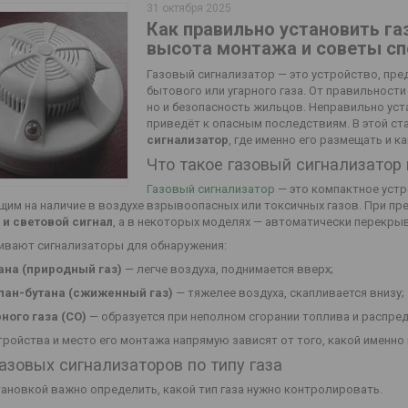
31 октября 2025
Как правильно установить га
высота монтажа и советы с
Газовый сигнализатор — это устройство, пре
бытового или угарного газа. От правильност
но и безопасность жильцов. Неправильно ус
приведёт к опасным последствиям. В этой ст
сигнализатор
, где именно его размещать и 
Что такое газовый сигнализатор 
Газовый сигнализатор
— это компактное устр
щим на наличие в воздухе взрывоопасных или токсичных газов. При п
 и световой сигнал
, а в некоторых моделях — автоматически перекрыв
ивают сигнализаторы для обнаружения:
ана (природный газ)
— легче воздуха, поднимается вверх;
пан-бутана (сжиженный газ)
— тяжелее воздуха, скапливается внизу;
рного газа (СО)
— образуется при неполном сгорании топлива и распре
ройства и место его монтажа напрямую зависят от того, какой именно 
азовых сигнализаторов по типу газа
ановкой важно определить, какой тип газа нужно контролировать.