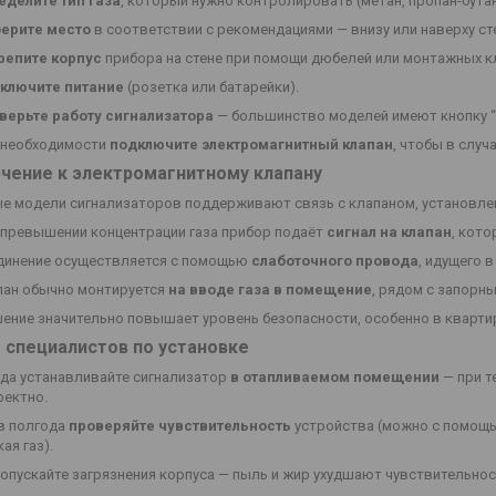
еделите тип газа
, который нужно контролировать (метан, пропан-бутан,
ерите место
в соответствии с рекомендациями — внизу или наверху ст
репите корпус
прибора на стене при помощи дюбелей или монтажных к
ключите питание
(розетка или батарейки).
верьте работу сигнализатора
— большинство моделей имеют кнопку “
 необходимости
подключите электромагнитный клапан
, чтобы в случ
чение к электромагнитному клапану
е модели сигнализаторов поддерживают связь с клапаном, установле
 превышении концентрации газа прибор подаёт
сигнал на клапан
, кот
динение осуществляется с помощью
слаботочного провода
, идущего в
пан обычно монтируется
на вводе газа в помещение
, рядом с запорн
ение значительно повышает уровень безопасности, особенно в квартира
 специалистов по установке
гда устанавливайте сигнализатор
в отапливаемом помещении
— при т
ректно.
 в полгода
проверяйте чувствительность
устройства (можно с помощью
ая газ).
опускайте загрязнения корпуса — пыль и жир ухудшают чувствительнос