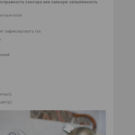
исправность сенсора или сильную запылённость
итные поля.
ет зафиксировать газ.
.
.
чений.
гнал);
центр).