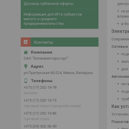
Договор публичной оферты
декор
не 
Информация для ИП и субъектов
влажно
малого и среднего
предпринимательства
в б
Электр
Современ
Контакты
Сетевые
под
ОАО "Белинвентарьторг"
жел
для
ул.Прилукская 60-224, Минск, Беларусь
Автоном
пит
+375 (17) 202-19-78
под
магазин
тре
+375 (17) 202-19-75
Как уст
торговый отдел (городской номер)
+375 (17) 202-19-86
Установк
торговый отдел
Пошагова
+375 (29) 302-56-90