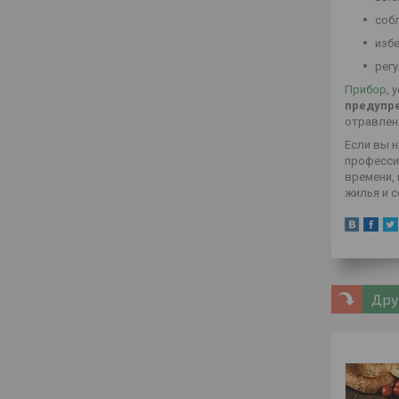
соб
избе
рег
Прибор
, 
предупре
отравлен
Если вы н
професси
времени,
жилья и с
Дру