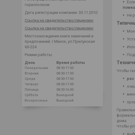
Есл
горисполком
поме
Дата регистрации компании: 30.11.2010
Не 
Ссылка на свидетельство/лицензию
Типичн
Ссылка на свидетельство/лицензию
Монт
Местонахождение книги замечаний и
Уст
предложений: г.Минск, ул.Прилукская
60-224
Исп
Режим работы:
Под
Технич
День
Время работы
Понедельник
08:30-17:00
Чтобы га
Вторник
08:30-17:00
раз
Среда
08:30-17:00
Четверг
08:30-17:00
очи
Пятница
08:30-16:00
меня
Суббота
Выходной
Воскресенье
Выходной
про
Правильна
формальн
дома.
Чтобы ус
выби