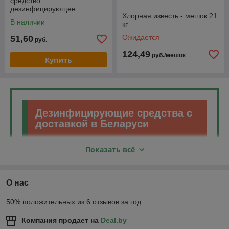
средство
дезинфицирующее
Хлорная известь - мешок 21
В наличии
кг
Ожидается
51,60
руб.
124,49
руб./мешок
Купить
Дезинфицирующие средства с
доставкой в Беларуси
Показать всё
Купить антисептик для рук Сандим (5л.), Септодез,
Оксон, Нежнадез, Гексадекон и прочее в Минске
можно в интернет-магазине "Белинвентарьторг".
Мы предлагаем эффективные средства для
О нас
дезинфекции рук по самым выгодным ценам.
Дезинфицирующие средства для рук имеют
50% положительных из 6 отзывов за год
различный объем. Септодез имеет дозатор и
обладает двойным действием - моющим и
Компания продает на
Deal.by