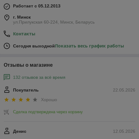
дезинфицирующим.
Работает с 05.12.2013
г. Минск
ул.Прилукская 60-224, Минск, Беларусь
Контакты
Назначение антисептиков
Показать весь график работы
Сегодня выходной
дезинфекция рук и кожных
покровов;
Отзывы о магазине
очистка и дезинфекция небольших
по площади поверхностей или
предметов;
132 отзывов за всё время
обработка медицинских перчаток и
Покупатель
22.05.2026
инструментов, внутренней
поверхности обуви.
Хорошо
Сделка подтверждена через корзину
Преимущества использования
Денис
12.05.2026
антисептиков