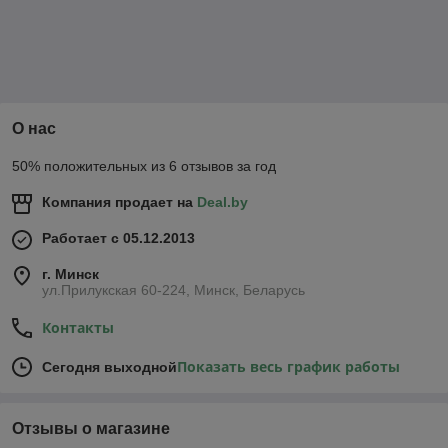
цилиндрической формы, вазона.
Вместительность. Популярны горшки для цветов,
имеющие емкость 1,1, 2,5, 4 литра. Этого вполне
достаточно для размещения разных по размеру
растений.
Помимо этого, такие емкости способны прослужить
О нас
несколько лет, не утрачивая в эксплуатационных
характеристиках.
50% положительных из 6 отзывов за год
Компания продает на
Deal.by
Работает с 05.12.2013
г. Минск
ул.Прилукская 60-224, Минск, Беларусь
Контакты
Показать весь график работы
Сегодня выходной
Отзывы о магазине