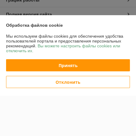
Полная версия сайта
Обработка файлов cookie
Политика обработки cookies
Мы используем файлы cookies для обеспечения удобства
пользователей портала и предоставления персональных
Сайт создан на платформе Deal.by
рекомендаций.
Вы можете настроить файлы cookies или
отключить их.
Принять
Отклонить
Информация для покупателя
Юридическое лицо:
ОАО "Белинвентарьторг"
ул.Прилукская 60-221
Регистрационный номер ЕГР: 100045884
УНП: 100045884
Регистрационный орган: Минский горисполком
Дата регистрации компании: 30.11.2010