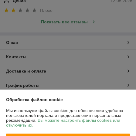
Денис
12.05.2026
Плохо
Показать все отзывы
О нас
Контакты
Доставка и оплата
График работы
Полная версия сайта
Обработка файлов cookie
Мы используем файлы cookies для обеспечения удобства
Политика обработки cookies
пользователей портала и предоставления персональных
рекомендаций.
Вы можете настроить файлы cookies или
отключить их.
Сайт создан на платформе Deal.by