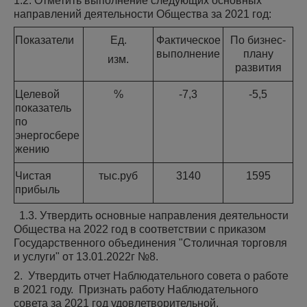
1.2. Отметить выполнение следующих основных
направлений деятельности Общества за 2021 год:
Показатели
Ед.
Фактическое
По бизнес-
выполнение
плану
изм.
развития
Целевой
%
-7,3
-5,5
показатель
по
энергосбере
жению
Чистая
тыс.руб
3140
1595
прибыль
1.3. Утвердить основные направления деятельности
Общества на 2022 год в соответствии с приказом
Государственного объединения "Столичная торговля
и услуги" от 13.01.2022г №8.
2. Утвердить отчет Наблюдательного совета о работе
в 2021 году. Признать работу Наблюдательного
совета за 2021 год удовлетворительной.