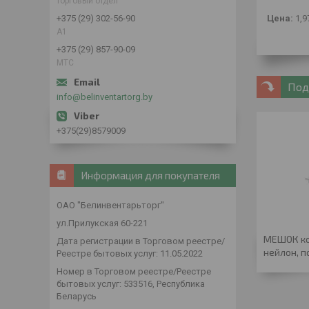
торговый отдел
+375 (29) 302-56-90
Цена:
1,9
А1
+375 (29) 857-90-09
МТС
Под
info@belinventartorg.by
+375(29)8579009
Информация для покупателя
ОАО "Белинвентарьторг"
ул.Прилукская 60-221
МЕШОК ко
Дата регистрации в Торговом реестре/
нейлон, п
Реестре бытовых услуг: 11.05.2022
Номер в Торговом реестре/Реестре
бытовых услуг: 533516, Республика
Беларусь