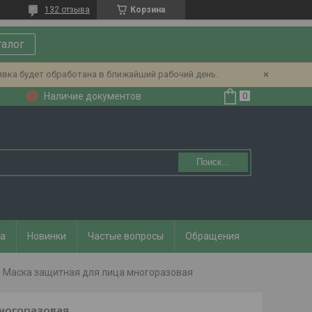
132 отзыва
Корзина
талог
явка будет обработана в ближайший рабочий день.
Наличие документов
Поиск...
та
Новинки
Частые вопросы
Обращения
Маска защитная для лица многоразовая
многоразовая