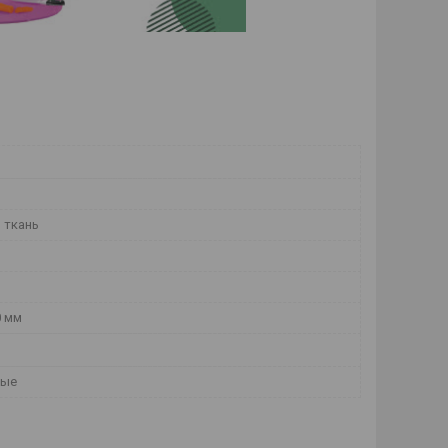
 ткань
0 мм
ные