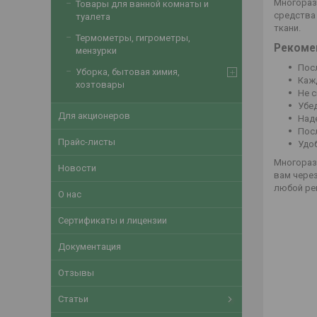
Многораз
Товары для ванной комнаты и
средства
туалета
ткани.
Термометры, гигрометры,
Рекоме
мензурки
Посл
Уборка, бытовая химия,
Каж
хозтовары
Не с
Убед
Для акционеров
Наде
Посл
Прайс-листы
Удоб
Многораз
Новости
вам чере
любой ре
О нас
Сертификаты и лицензии
Документация
Отзывы
Статьи