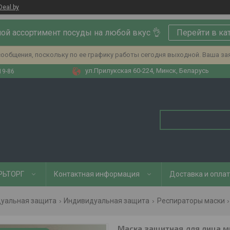
Deal.by
ой ассортимент посуды на любой вкус 👌
Перейти в ка
ообщения, поскольку по ее графику работы сегодня выходной. Ваша за
ул.Прилукская 60-224, Минск, Беларусь
19-86
РЬТОРГ
Контактная информация
Доставка и опла
дуальная защита
Индивидуальная защита
Респираторы маски
Маска защитная для лица 