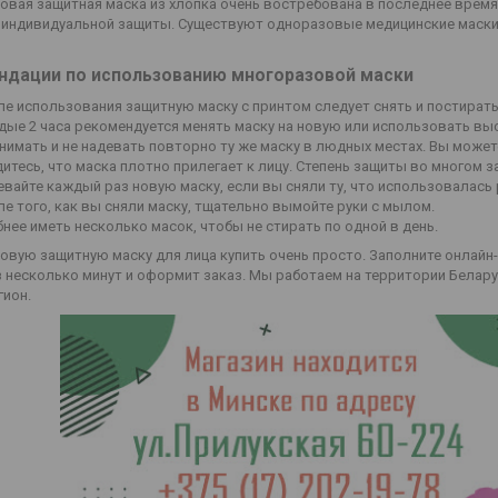
овая защитная маска из хлопка очень востребована в последнее вре
 индивидуальной защиты. Существуют одноразовые медицинские маски 
ндации по использованию многоразовой маски
е использования защитную маску с принтом следует снять и постирать
дые 2 часа рекомендуется менять маску на новую или использовать в
нимать и не надевать повторно ту же маску в людных местах. Вы можете
итесь, что маска плотно прилегает к лицу. Степень защиты во многом з
вайте каждый раз новую маску, если вы сняли ту, что использовалась 
е того, как вы сняли маску, тщательно вымойте руки с мылом.
нее иметь несколько масок, чтобы не стирать по одной в день.
овую защитную маску для лица купить очень просто. Заполните онлайн
з несколько минут и оформит заказ. Мы работаем на территории Белар
гион.