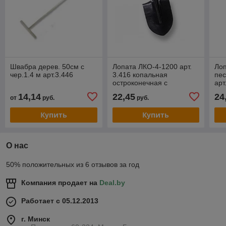
Швабра дерев. 50см с
Лопата ЛКО-4-1200 арт.
Лоп
чер.1.4 м арт.3.446
3.416 копальная
пе
остроконечная с
арт
черенком
14,14
22,45
24
от
руб.
руб.
Купить
Купить
О нас
50% положительных из 6 отзывов за год
Компания продает на
Deal.by
Работает с 05.12.2013
г. Минск