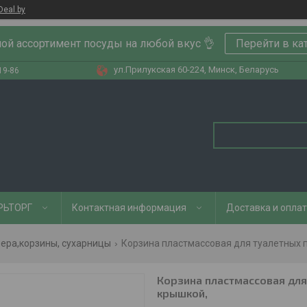
Deal.by
ой ассортимент посуды на любой вкус 👌
Перейти в ка
ул.Прилукская 60-224, Минск, Беларусь
19-86
РЬТОРГ
Контактная информация
Доставка и опла
ера,корзины, сухарницы
Корзина пластмассовая для туалетных 
Корзина пластмассовая для
крышкой,