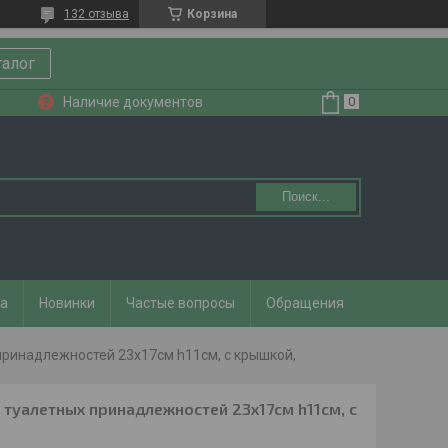
132 отзыва
Корзина
талог
Наличие документов
Поиск...
та
Новинки
Частые вопросы
Обращения
принадлежностей 23х17см h11см, с крышкой,
 туалетных принадлежностей 23х17см h11см, с