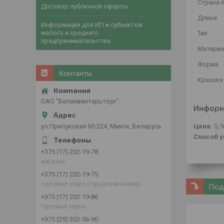
Страна 
Договор публичной оферты
Длина
Информация для ИП и субъектов
малого и среднего
Тип
предпринимательства
Матери
Форма
Контакты
Крышка
ОАО "Белинвентарьторг"
Информ
ул.Прилукская 60-224, Минск, Беларусь
Цена:
5,7
Способ у
+375 (17) 202-19-78
магазин
+375 (17) 202-19-75
торговый отдел (городской номер)
Под
+375 (17) 202-19-86
торговый отдел
+375 (29) 302-56-90