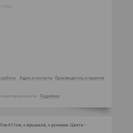
174506
к работы
Адрес и контакты
Производитель и гарантия
по договоренности
Подробнее
см h11см, с крышкой, с ручками. Цвета -