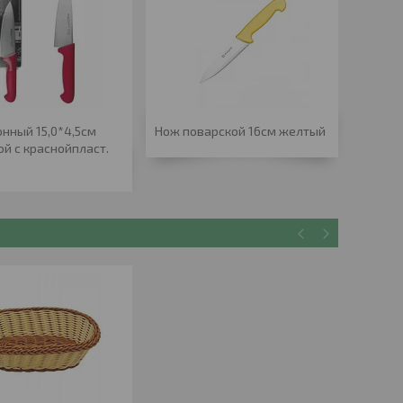
онный 15,0*4,5см
Нож поварской 16см желтый
Нож ку
ой с краснойпласт.
поварс
ручкой