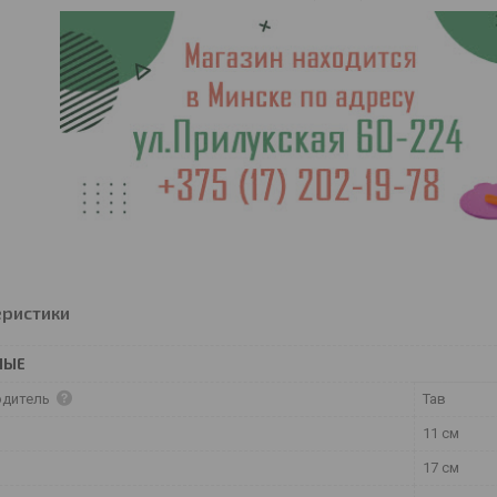
еристики
НЫЕ
одитель
Тав
11 см
17 см