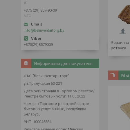
А1
+375 (29) 857-90-09
МТС
info@belinventartorg.by
Корзинка 
+375(29)8579009
ротанга
Информация для покупателя
Мы 
ОАО "Белинвентарьторг"
ул.Прилукская 60-221
Дата регистрации в Торговом реестре/
Реестре бытовых услуг: 11.05.2022
Номер в Торговом реестре/Реестре
бытовых услуг: 533516, Республика
Беларусь
УНП: 100045884
Регистрационный орган: Минский