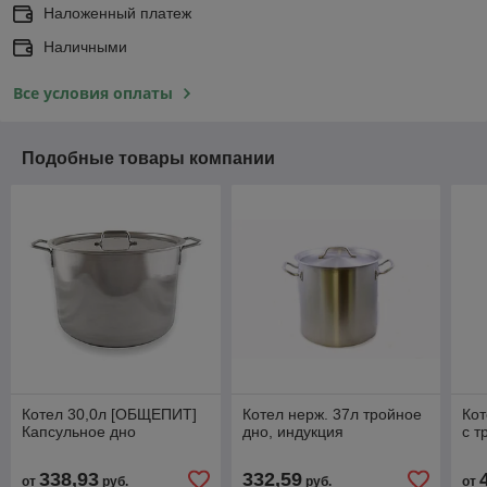
Наложенный платеж
Наличными
Все условия оплаты
Подобные товары компании
Котел 30,0л [ОБЩЕПИТ]
Котел нерж. 37л тройное
Ко
Капсульное дно
дно, индукция
с 
338,93
332,59
от
руб.
руб.
от