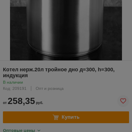
Котел нерж.20л тройное дно д=300, h=300,
индукция
В наличии
Код: 209191
Опт и розница
258,35
от
руб.
Купить
Оптовые цены