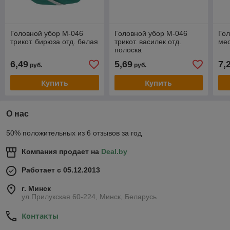
Головной убор М-046
Головной убор М-046
Гол
трикот. бирюза отд. белая
трикот. василек отд.
мес
полоска
6,49
5,69
7,
руб.
руб.
Купить
Купить
О нас
50% положительных из 6 отзывов за год
Компания продает на
Deal.by
Работает с 05.12.2013
г. Минск
ул.Прилукская 60-224, Минск, Беларусь
Контакты