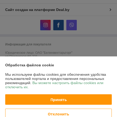
Сайт создан на платформе Deal.by
Информация для покупателя
Юридическое лицо:
ОАО "Белинвентарьторг"
ул.Прилукская 60-221
Регистрационный номер ЕГР: 100045884
Обработка файлов cookie
УНП: 100045884
Мы используем файлы cookies для обеспечения удобства
пользователей портала и предоставления персональных
Регистрационный орган: Минский горисполком
рекомендаций.
Вы можете настроить файлы cookies или
отключить их.
Дата регистрации компании: 30.11.2010
Ссылка на свидетельство/лицензию
Принять
Ссылка на свидетельство/лицензию
Отклонить
Местонахождение книги жалоб и предложений: г.Минск, ул.Прилукская