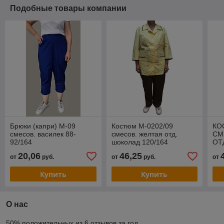
Подобные товары компании
Брюки (капри) М-09
Костюм М-0202/09
КО
смесов. василек 88-
смесов. желтая отд.
СМ
92/164
шоколад 120/164
ОТ
164
20,06
46,25
от
руб.
от
руб.
от
Купить
Купить
О нас
50% положительных из 6 отзывов за год