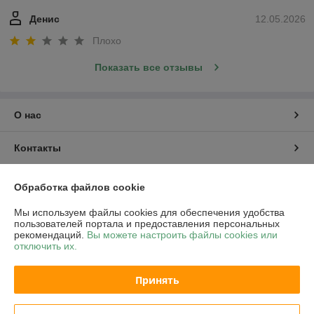
Денис
12.05.2026
Плохо
Показать все отзывы
О нас
Контакты
Доставка и оплата
Обработка файлов cookie
Мы используем файлы cookies для обеспечения удобства
График работы
пользователей портала и предоставления персональных
рекомендаций.
Вы можете настроить файлы cookies или
отключить их.
Полная версия сайта
Принять
Политика обработки cookies
Сайт создан на платформе Deal.by