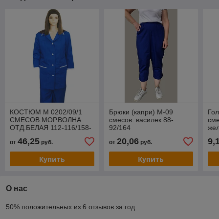
КОСТЮМ М 0202/09/1
Брюки (капри) М-09
Гол
СМЕСОВ.МОР.ВОЛНА
смесов. василек 88-
сме
ОТД.БЕЛАЯ 112-116/158-
92/164
же
164 (1-гол, 1-бел 104)
46,25
20,06
9,
от
руб.
от
руб.
Купить
Купить
О нас
50% положительных из 6 отзывов за год