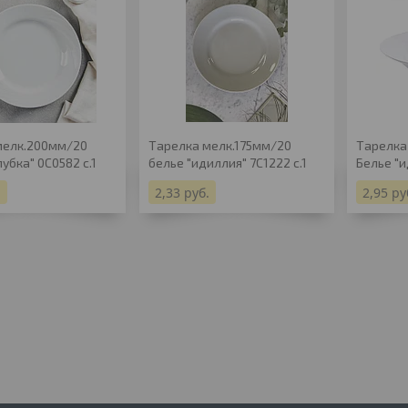
мелк.200мм/20
Тарелка мелк.175мм/20
Тарелка
лубка" 0С0582 с.1
белье "идиллия" 7С1222 с.1
Белье "и
.
2,33
руб.
2,95
ру