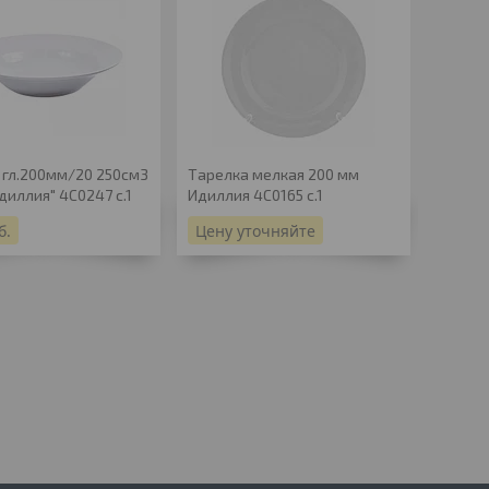
 гл.200мм/20 250см3
Тарелка мелкая 200 мм
Селедо
диллия" 4С0247 с.1
Идиллия 4С0165 с.1
Белье 
б.
Цену уточняйте
7,80
р