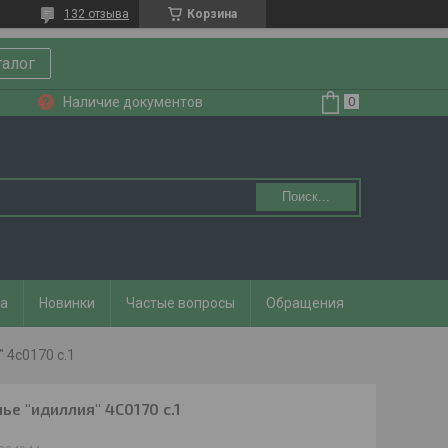
132 отзыва
Корзина
талог
Наличие документов
Поиск...
та
Новинки
Частые вопросы
Обращения
 4с0170 с.1
е "идиллия" 4С0170 с.1