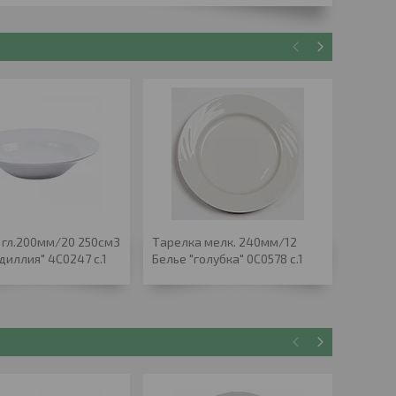
 гл.200мм/20 250см3
Тарелка мелк. 240мм/12
Тарелк
диллия" 4С0247 с.1
Белье "голубка" 0С0578 с.1
д.Лесо
7с1741 