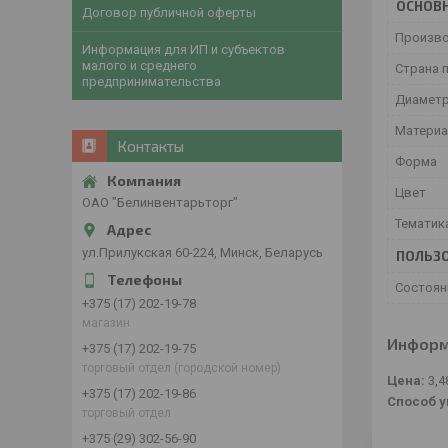
ОСНОВ
Договор публичной оферты
Произв
Информация для ИП и субъектов
малого и среднего
Страна 
предпринимательства
Диамет
Матери
Контакты
Форма
Цвет
ОАО "Белинвентарьторг"
Тематик
ул.Прилукская 60-224, Минск, Беларусь
ПОЛЬЗО
Состоян
+375 (17) 202-19-78
магазин
Информ
+375 (17) 202-19-75
торговый отдел (городской номер)
Цена:
3,4
+375 (17) 202-19-86
Способ у
торговый отдел
+375 (29) 302-56-90