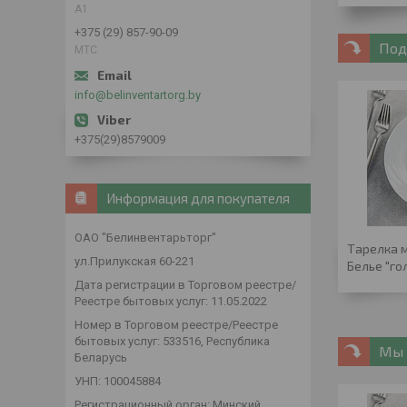
А1
+375 (29) 857-90-09
Под
МТС
info@belinventartorg.by
+375(29)8579009
Информация для покупателя
ОАО "Белинвентарьторг"
Тарелка 
ул.Прилукская 60-221
Белье "го
Дата регистрации в Торговом реестре/
Реестре бытовых услуг: 11.05.2022
Номер в Торговом реестре/Реестре
бытовых услуг: 533516, Республика
Мы 
Беларусь
УНП: 100045884
Регистрационный орган: Минский