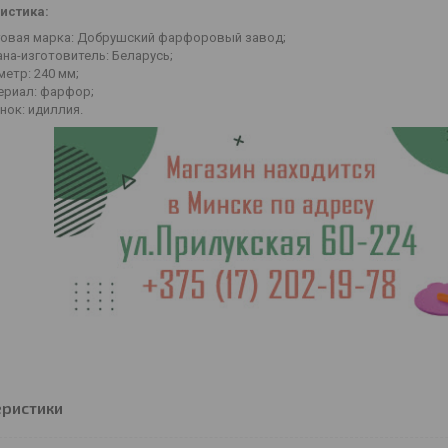
истика:
говая марка: Добрушский фарфоровый завод;
на-изготовитель: Беларусь;
етр: 240 мм;
ериал: фарфор;
нок: идиллия.
еристики