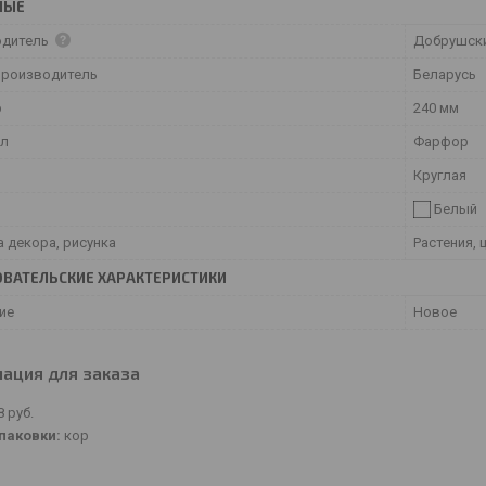
НЫЕ
одитель
Добрушск
производитель
Беларусь
р
240 мм
ал
Фарфор
Круглая
Белый
а декора, рисунка
Растения, 
ВАТЕЛЬСКИЕ ХАРАКТЕРИСТИКИ
ие
Новое
ация для заказа
8
руб.
паковки:
кор