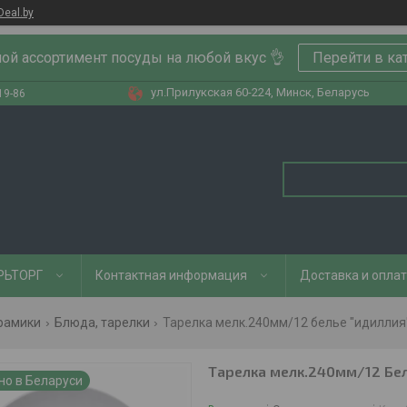
Deal.by
ой ассортимент посуды на любой вкус 👌
Перейти в ка
ул.Прилукская 60-224, Минск, Беларусь
19-86
РЬТОРГ
Контактная информация
Доставка и опла
ерамики
Блюда, тарелки
Тарелка мелк.240мм/12 белье "идиллия"
Тарелка мелк.240мм/12 Бель
но в Беларуси