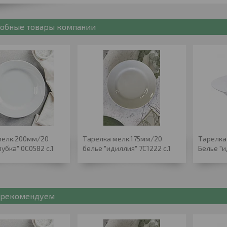
обные товары компании
мелк.200мм/20
Тарелка мелк.175мм/20
Тарелка
лубка" 0С0582 с.1
белье "идиллия" 7С1222 с.1
Белье "и
рекомендуем