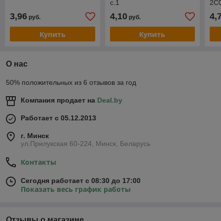
с.1
2С0
3,96
4,10
4,
руб.
руб.
Купить
Купить
О нас
50% положительных из 6 отзывов за год
Компания продает на
Deal.by
Работает с 05.12.2013
г. Минск
ул.Прилукская 60-224, Минск, Беларусь
Контакты
Сегодня работает с 08:30 до 17:00
Показать весь график работы
Отзывы о магазине