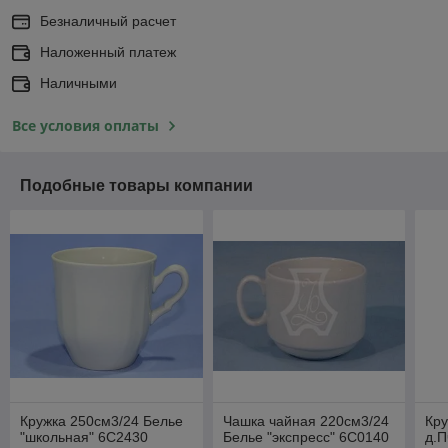
Безналичный расчет
Наложенный платеж
Наличными
Все условия оплаты
Подобные товары компании
Кружка 250см3/24 Белье
Чашка чайная 220см3/24
Кру
"школьная" 6С2430
Белье "экспресс" 6С0140
д.П