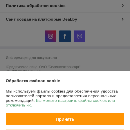
Политика обработки cookies
Сайт создан на платформе Deal.by
Информация для покупателя
Юридическое лицо:
ОАО "Белинвентарьторг"
ул.Прилукская 60-221
Регистрационный номер ЕГР: 100045884
Обработка файлов cookie
УНП: 100045884
Мы используем файлы cookies для обеспечения удобства
пользователей портала и предоставления персональных
Регистрационный орган: Минский горисполком
рекомендаций.
Вы можете настроить файлы cookies или
отключить их.
Дата регистрации компании: 30.11.2010
Ссылка на свидетельство/лицензию
Принять
Ссылка на свидетельство/лицензию