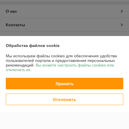
О нас
Контакты
Доставка и оплата
Обработка файлов cookie
График работы
Мы используем файлы cookies для обеспечения удобства
пользователей портала и предоставления персональных
рекомендаций.
Вы можете настроить файлы cookies или
Полная версия сайта
отключить их.
Политика обработки cookies
Принять
Сайт создан на платформе Deal.by
Отклонить