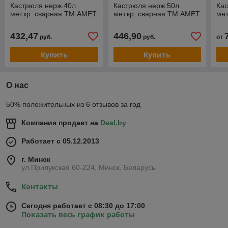
Кастрюля нерж.40л
Кастрюля нерж.50л
Кас
мет.кр. сварная ТМ АМЕТ
мет.кр. сварная ТМ АМЕТ
мет
432,47
446,90
руб.
руб.
от
Купить
Купить
О нас
50% положительных из 6 отзывов за год
Компания продает на
Deal.by
Работает с 05.12.2013
г. Минск
ул.Прилукская 60-224, Минск, Беларусь
Контакты
Сегодня работает с 08:30 до 17:00
Показать весь график работы