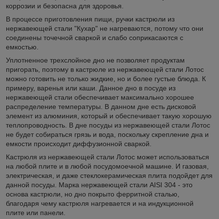
коррозии и безопасна для здоровья.
В процессе приготовления пищи, ручки кастрюли из
нержавеющей стали "Кухар" не нагреваются, потому что они
соединены точечной сваркой и слабо соприкасаются с
емкостью.
Уплотненное трехслойное дно не позволяет продуктам
пригорать, поэтому в кастрюле из нержавеющей стали Лотос
можно готовить не только жидкие, но и более густые блюда. К
примеру, варенья или каши. Данное дно в посуде из
нержавеющей стали обеспечивает максимально хорошее
распределение температуры. В данном дне есть дисковой
элемент из алюминия, который и обеспечивает такую хорошую
теплопроводность. В дне посуды из нержавеющей стали Лотос
не будет собираться грязь и вода, поскольку скрепление дна и
емкости происходит диффузионной сваркой.
Кастрюля из нержавеющей стали Лотос может использоваться
на любой плите и в любой посудомоечной машине. И газовая,
электрическая, и даже стеклокерамическая плита подойдет для
данной посуды. Марка нержавеющей стали AISI 304 - это
основа кастрюли, но дно покрыто ферритной сталью,
благодаря чему кастрюля нагревается и на индукционной
плите или панели.