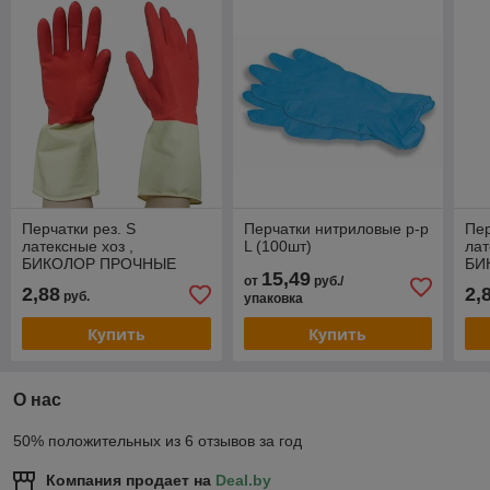
Перчатки рез. S
Перчатки нитриловые р-р
Пер
латексные хоз ,
L (100шт)
лат
БИКОЛОР ПРОЧНЫЕ
БИ
15,49
,красно-белые
,кр
от
руб./
2,88
2,
руб.
упаковка
Купить
Купить
О нас
50% положительных из 6 отзывов за год
Компания продает на
Deal.by