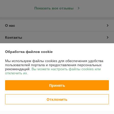
Показать все отзывы
О нас
Контакты
Доставка и оплата
Обработка файлов cookie
Мы используем файлы cookies для обеспечения удобства
График работы
пользователей портала и предоставления персональных
рекомендаций.
Вы можете настроить файлы cookies или
отключить их.
Полная версия сайта
Принять
Политика обработки cookies
Сайт создан на платформе Deal.by
Отклонить