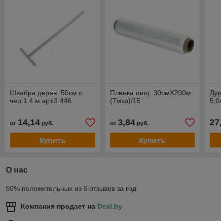
Швабра дерев. 50см с
Пленка пищ. 30смХ200м
Дур
чер.1.4 м арт.3.446
(7мкр)/15
5,0
14,14
3,84
27
от
руб.
от
руб.
Купить
Купить
О нас
50% положительных из 6 отзывов за год
Компания продает на
Deal.by