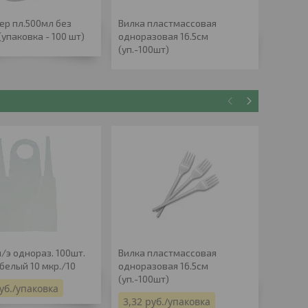
ер пл.500мл без
Вилка пластмассовая
Стакан
упаковка - 100 шт)
одноразовая 16.5см
прозра
(уп.-100шт)
/э однораз. 100шт.
Вилка пластмассовая
Стакан
 белый 10 мкр./10
одноразовая 16.5см
прозра
(уп.-100шт)
уб.
/упаковка
5,50
р
3,32
руб.
/упаковка