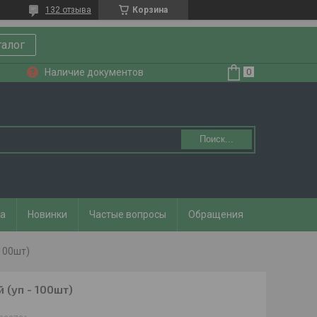
132 отзыва
Корзина
талог
Наличие документов
Поиск...
та
Новинки
Частые вопросы
Обращения
100шт)
 (уп - 100шт)