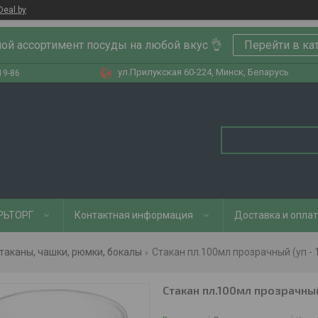
Deal.by
ой ассортимент посуды на любой вкус 👌
Перейти в ка
ул.Прилукская 60-224, Минск, Беларусь
19-86
РЬТОРГ
Контактная информация
Доставка и опла
таканы, чашки, рюмки, бокалы
Стакан пл.100мл прозрачный (уп - 
Стакан пл.100мл прозрачный