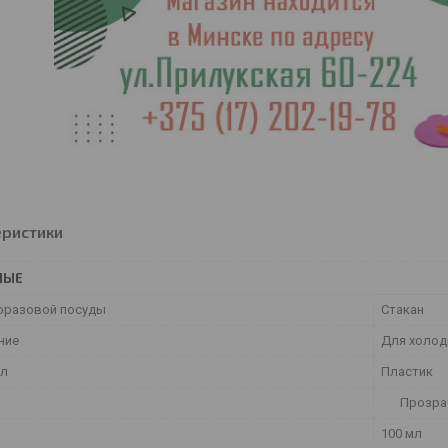
еристики
НЫЕ
оразовой посуды
Стакан
ние
Для холод
ал
Пластик
Прозра
100 мл