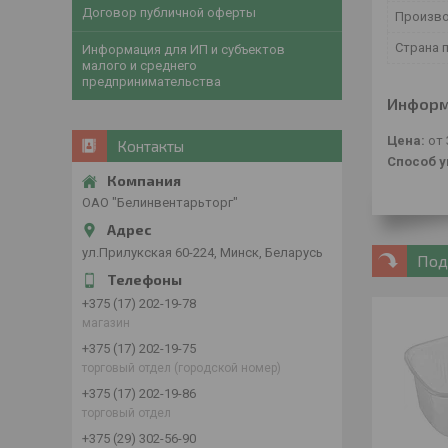
Договор публичной оферты
Произв
Страна 
Информация для ИП и субъектов
малого и среднего
предпринимательства
Информ
Цена:
от 
Контакты
Способ у
ОАО "Белинвентарьторг"
ул.Прилукская 60-224, Минск, Беларусь
Под
+375 (17) 202-19-78
магазин
+375 (17) 202-19-75
торговый отдел (городской номер)
+375 (17) 202-19-86
торговый отдел
+375 (29) 302-56-90