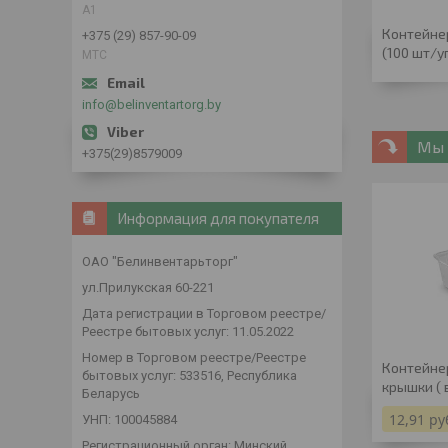
А1
Контейнер
+375 (29) 857-90-09
(100 шт/у
МТС
info@belinventartorg.by
Мы 
+375(29)8579009
Информация для покупателя
ОАО "Белинвентарьторг"
ул.Прилукская 60-221
Дата регистрации в Торговом реестре/
Реестре бытовых услуг: 11.05.2022
Номер в Торговом реестре/Реестре
Контейнер
бытовых услуг: 533516, Республика
крышки ( 
Беларусь
12,91
ру
УНП: 100045884
Регистрационный орган: Минский