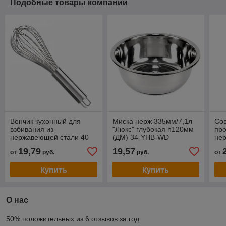
Подобные товары компании
Венчик кухонный для
Миска нерж 335мм/7,1л
Сов
взбивания из
"Люкс" глубокая h120мм
про
нержавеющей стали 40
(ДМ) 34-YHB-WD
не
см
мл
19,79
19,57
от
руб.
руб.
от
Купить
Купить
О нас
50% положительных из 6 отзывов за год