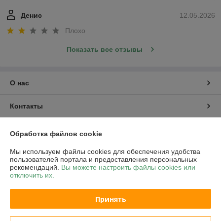
Денис
12.05.2026
Плохо
Показать все отзывы
О нас
Контакты
Доставка и оплата
Обработка файлов cookie
Мы используем файлы cookies для обеспечения удобства
График работы
пользователей портала и предоставления персональных
рекомендаций.
Вы можете настроить файлы cookies или
отключить их.
Полная версия сайта
Принять
Политика обработки cookies