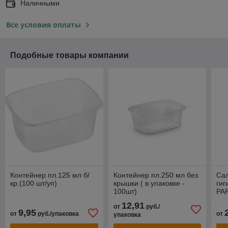
Наличными
Все условия оплаты
Подобные товары компании
Контейнер пл.125 мл б/
Контейнер пл.250 мл без
Са
кр.(100 шт/уп)
крышки ( в упаковке -
гиг
100шт)
PA
12,91
от
руб./
9,95
от
руб./упаковка
от
упаковка