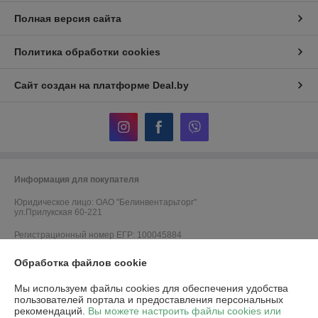
Полная версия сайта
Политика обработки cookies
Сайт создан на платформе Deal.by
Информация для покупателя
Юридическое лицо:
ОАО "Белинвентарьторг"
ул.Прилукская 60-221
Регистрационный номер ЕГР: 100045884
УНП: 100045884
Обработка файлов cookie
Регистрационный орган: Минский горисполком
Мы используем файлы cookies для обеспечения удобства
пользователей портала и предоставления персональных
Дата регистрации компании: 30.11.2010
рекомендаций.
Вы можете настроить файлы cookies или