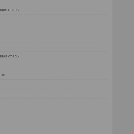
щая сталь
щая сталь
ное