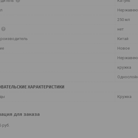
одитель
Катунь
ал
Нержавею
250 мл
а
нет
производитель
Китай
ие
Новое
Нержавею
кружка
Однослой
ВАТЕЛЬСКИЕ ХАРАКТЕРИСТИКИ
уды
Кружка
ация для заказа
6
руб.