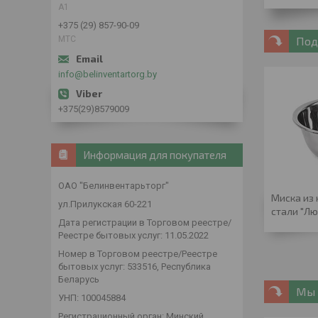
А1
+375 (29) 857-90-09
МТС
Под
info@belinventartorg.by
+375(29)8579009
Информация для покупателя
ОАО "Белинвентарьторг"
Миска из
ул.Прилукская 60-221
стали "Лю
Дата регистрации в Торговом реестре/
Реестре бытовых услуг: 11.05.2022
Номер в Торговом реестре/Реестре
бытовых услуг: 533516, Республика
Беларусь
Мы 
УНП: 100045884
Регистрационный орган: Минский