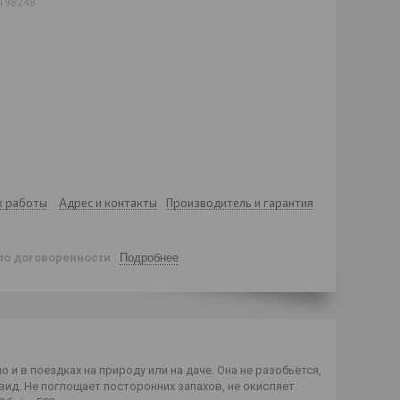
198248
к работы
Адрес и контакты
Производитель и гарантия
по договоренности
Подробнее
и в поездках на природу или на даче. Она не разобьётся,
вид. Не поглощает посторонних запахов, не окисляет.