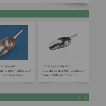
ля сыпучих
Совок для сыпучих
Кружк
ов из нержавеющей
продуктов из нержавеющей
290мл
000 мл большой
стали 2000 мл большой