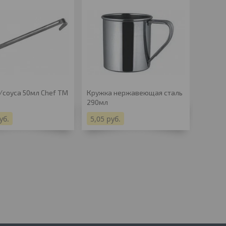
/соуса 50мл Chef ТМ
Кружка нержавеющая сталь
Ложка 
290мл
27,85
уб.
5,05
руб.