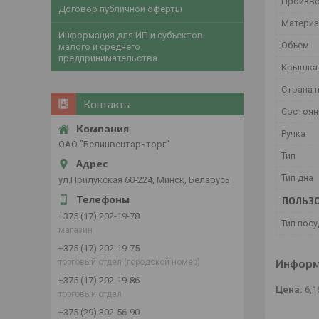
Произв
Договор публичной оферты
Матери
Информация для ИП и субъектов
Объем
малого и среднего
предпринимательства
Крышк
Страна 
Контакты
Состоян
Ручка
ОАО "Белинвентарьторг"
Тип
Тип дна
ул.Прилукская 60-224, Минск, Беларусь
ПОЛЬЗО
+375 (17) 202-19-78
Тип пос
магазин
+375 (17) 202-19-75
Информ
торговый отдел (городской номер)
+375 (17) 202-19-86
Цена:
6,1
торговый отдел
+375 (29) 302-56-90