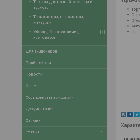
Характер
Товары для ванной комнаты и
туалета
Торг
Стра
Термометры, гигрометры,
Объе
мензурки
Мате
Наз
Уборка, бытовая химия,
хозтовары
Для акционеров
Прайс-листы
Новости
О нас
Сертификаты и лицензии
Документация
Отзывы
Характ
Статьи
ОСНОВ