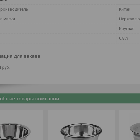
производитель
Китай
л миски
Нержавею
Круглая
0.8 л
ация для заказа
1
руб.
обные товары компании