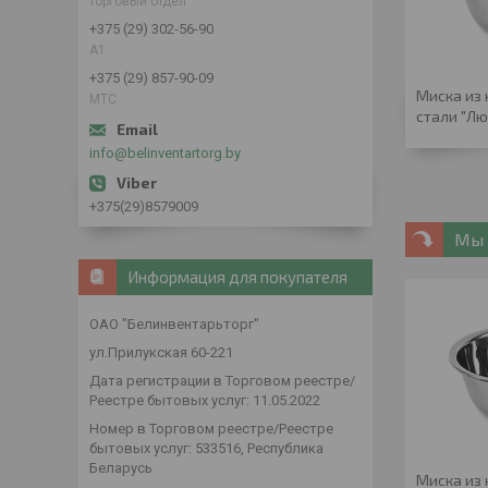
торговый отдел
+375 (29) 302-56-90
А1
+375 (29) 857-90-09
Миска из
МТС
стали "Лю
info@belinventartorg.by
+375(29)8579009
Мы 
Информация для покупателя
ОАО "Белинвентарьторг"
ул.Прилукская 60-221
Дата регистрации в Торговом реестре/
Реестре бытовых услуг: 11.05.2022
Номер в Торговом реестре/Реестре
бытовых услуг: 533516, Республика
Беларусь
Миска из