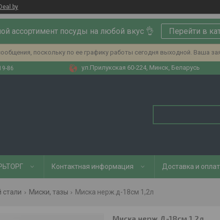
Deal.by
ой ассортимент посуды на любой вкус 👌
Перейти в ка
ообщения, поскольку по ее графику работы сегодня выходной. Ваша за
ул.Прилукская 60-224, Минск, Беларусь
19-86
РЬТОРГ
Контактная информация
Доставка и опла
 стали
Миски, тазы
Миска нерж.д-18см 1,2л
Миска нерж.Д-18см 1,2л