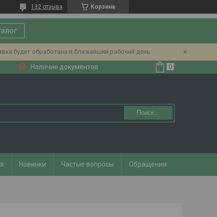
132 отзыва
Корзина
талог
явка будет обработана в ближайший рабочий день.
Наличие документов
Поиск...
та
Новинки
Частые вопросы
Обращения