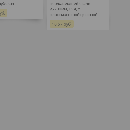
лубокая
нержавеющей стали
Люкс-2
д-200мм, 1,9л, с
32YHB
уб.
пластмассовой крышкой
36,68
10,57
руб.