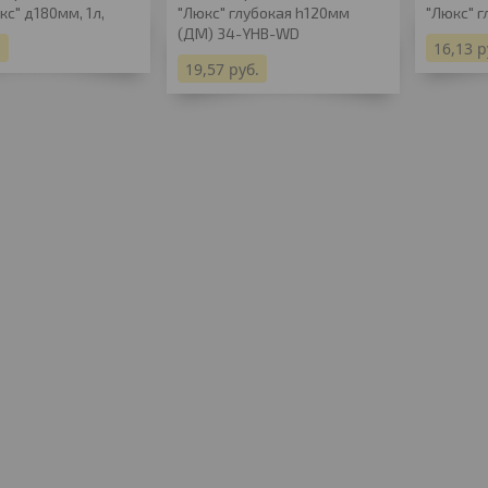
кс" д180мм, 1л,
"Люкс" глубокая h120мм
"Люкс" г
(ДМ) 34-YHB-WD
.
16,13
р
19,57
руб.