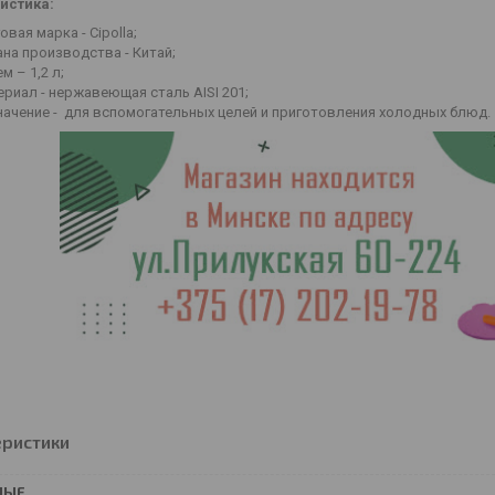
истика:
овая марка - Cipolla;
на производства - Китай;
м – 1,2 л;
риал - нержавеющая сталь AISI 201;
начение - для вспомогательных целей и приготовления холодных блюд.
еристики
НЫЕ