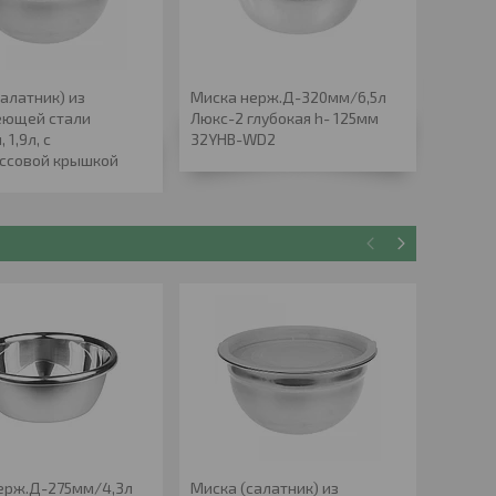
алатник) из
Миска нерж.Д-320мм/6,5л
Миска 
еющей стали
Люкс-2 глубокая h- 125мм
 1,9л, с
32YHB-WD2
ссовой крышкой
ерж.Д-275мм/4,3л
Миска (салатник) из
Миска 