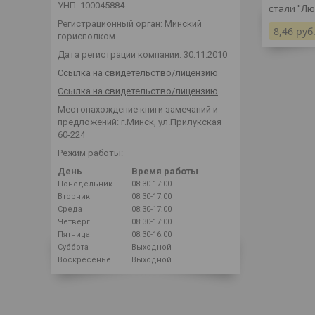
УНП: 100045884
стали "Лю
Регистрационный орган: Минский
8,46
руб
горисполком
Дата регистрации компании: 30.11.2010
Ссылка на свидетельство/лицензию
Ссылка на свидетельство/лицензию
Местонахождение книги замечаний и
предложений: г.Минск, ул.Прилукская
60-224
Режим работы:
День
Время работы
Понедельник
08:30-17:00
Вторник
08:30-17:00
Среда
08:30-17:00
Четверг
08:30-17:00
Пятница
08:30-16:00
Суббота
Выходной
Воскресенье
Выходной