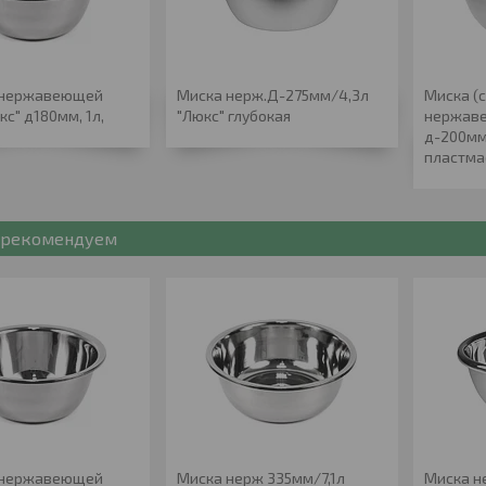
 нержавеющей
Миска нерж.Д-275мм/4,3л
Миска (с
кс" д180мм, 1л,
"Люкс" глубокая
нержав
д-200мм,
пластма
рекомендуем
 нержавеющей
Миска нерж 335мм/7,1л
Миска н