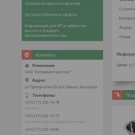
Условия возврата и гарантия
Страна 
Договор публичной оферты
Материа
Информация для ИП и субъектов
Форма
малого и среднего
предпринимательства
Объем
Информ
Контакты
Цена:
6,7
ОАО "Белинвентарьторг"
ул.Прилукская 60-224, Минск, Беларусь
Под
+375 (17) 202-19-78
магазин
+375 (17) 202-19-75
торговый отдел (городской номер)
+375 (17) 202-19-86