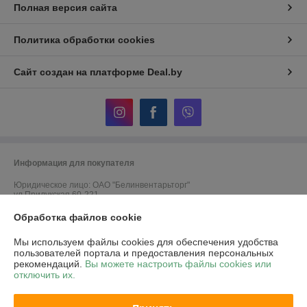
Полная версия сайта
Политика обработки cookies
Сайт создан на платформе Deal.by
Информация для покупателя
Юридическое лицо:
ОАО "Белинвентарьторг"
ул.Прилукская 60-221
Регистрационный номер ЕГР: 100045884
Обработка файлов cookie
УНП: 100045884
Мы используем файлы cookies для обеспечения удобства
пользователей портала и предоставления персональных
Регистрационный орган: Минский горисполком
рекомендаций.
Вы можете настроить файлы cookies или
отключить их.
Дата регистрации компании: 30.11.2010
Ссылка на свидетельство/лицензию