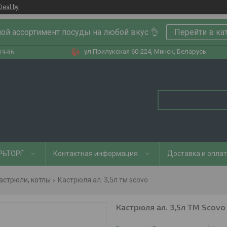
Deal.by
ой ассортимент посуды на любой вкус 👌
Перейти в ка
ул.Прилукская 60-224, Минск, Беларусь
19-86
РЬТОРГ
Контактная информация
Доставка и опла
астрюли, котлы
Кастрюля ал. 3,5л тм scovo
Кастрюля ал. 3,5л ТМ Scovo