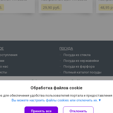
б.
29,90
руб.
48,95
р
ОЕ
ПОСУДА
оступления
Посуда из стекла
нии
Посуда из нержавейки
о нас
Посуда из фарфора
исты
Полный каталог посуды
Сайт создан на платформе Deal.by
Политика обработки файлов cookies
Обработка файлов cookie
ОАО "Белинвентарьторг" |
Пожаловаться на контент
Select Language
▼
s для обеспечения удобства пользователей портала и предоставления
Вы можете настроить файлы cookies или отключить их.
Принять все
Отклонить