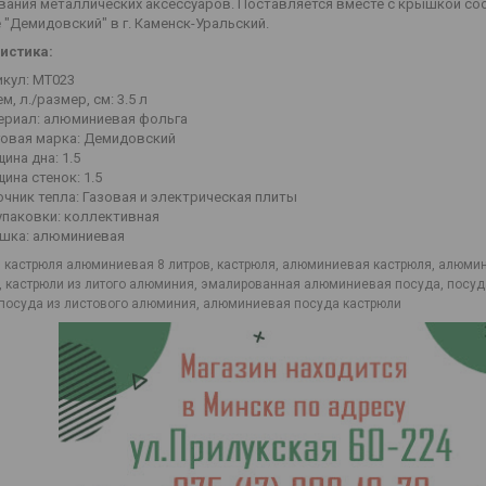
вания металлических аксессуаров. Поставляется вместе с крышкой со
 "Демидовский" в г. Каменск-Уральский.
истика:
икул: МТ023
м, л./размер, см: 3.5 л
ериал: алюминиевая фольга
говая марка: Демидовский
ина дна: 1.5
ина стенок: 1.5
чник тепла: Газовая и электрическая плиты
упаковки: коллективная
шка: алюминиевая
: кастрюля алюминиевая 8 литров, кастрюля, алюминиевая кастрюля, алюмин
 кастрюли из литого алюминия, эмалированная алюминиевая посуда, посу
 посуда из листового алюминия, алюминиевая посуда кастрюли