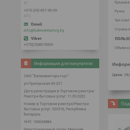
Крышк
А1
+375 (29) 857-90-09
Ручка
МТС
Тип пли
Страна 
info@belinventartorg.by
ПОЛЬЗО
+375(29)8579009
Объем к
Информация для покупателя
Информ
Цена:
28,
ОАО "Белинвентарьторг"
ул.Прилукская 60-221
Дата регистрации в Торговом реестре/
Реестре бытовых услуг: 11.05.2022
Под
Номер в Торговом реестре/Реестре
бытовых услуг: 533516, Республика
Беларусь
УНП: 100045884
Регистрационный орган: Минский