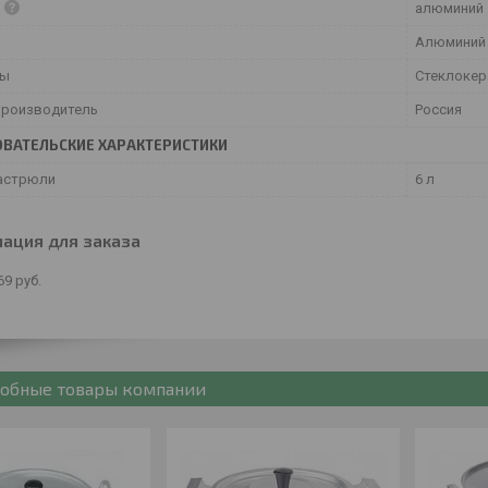
а
алюминий
Алюминий
ты
Стеклокер
производитель
Россия
ВАТЕЛЬСКИЕ ХАРАКТЕРИСТИКИ
астрюли
6 л
ация для заказа
69
руб.
обные товары компании