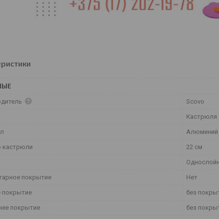
еристики
НЫЕ
одитель
Scovo
Кастрюля
ал
Алюминий
 кастрюли
22 см
Однослой
гарное покрытие
Нет
 покрытие
без покры
нее покрытие
без покры