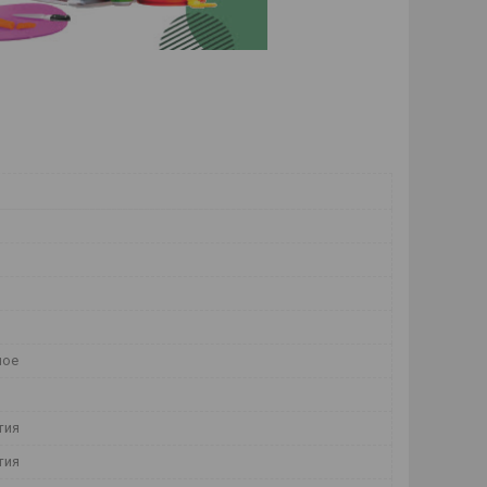
ное
тия
тия