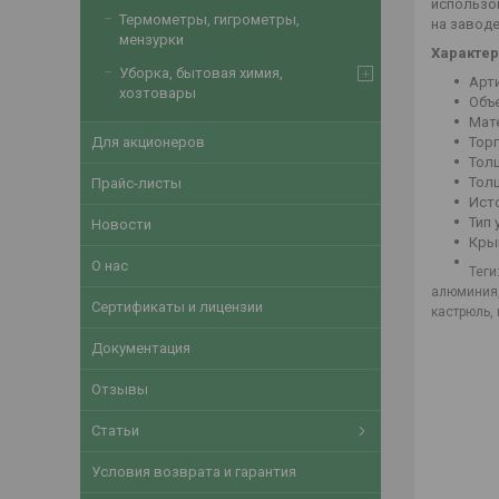
использо
Термометры, гигрометры,
на заводе
мензурки
Характер
Уборка, бытовая химия,
Арт
хозтовары
Объе
Мат
Тор
Для акционеров
Толщ
Толщ
Прайс-листы
Исто
Тип 
Новости
Кры
О нас
Теги
алюминия,
Сертификаты и лицензии
кастрюль,
Документация
Отзывы
Статьи
Условия возврата и гарантия