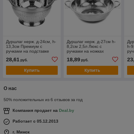
Дуршлаг нерж. д-24см, h-
Дуршлаг нерж. д-27см h-
Дур
13,3см Премиум с
8,2см 2,5л Люкс с
h-9
ручками на подставке
ручками на ножках
руч
1509АВI-28
150
28,61
18,89
23
руб.
руб.
Купить
Купить
О нас
50% положительных из 6 отзывов за год
Компания продает на
Deal.by
Работает с 05.12.2013
г. Минск