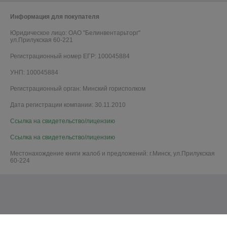
Информация для покупателя
Юридическое лицо:
ОАО "Белинвентарьторг"
ул.Прилукская 60-221
Регистрационный номер ЕГР: 100045884
УНП: 100045884
Регистрационный орган: Минский горисполком
Дата регистрации компании: 30.11.2010
Ссылка на свидетельство/лицензию
Ссылка на свидетельство/лицензию
Местонахождение книги жалоб и предложений: г.Минск, ул.Прилукская
60-224