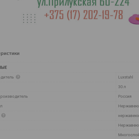
еристики
НЫЕ
одитель
Luxstahl
30 л
производитель
Россия
ал
Нержавею
а
нержавею
Нержавею
Многосло