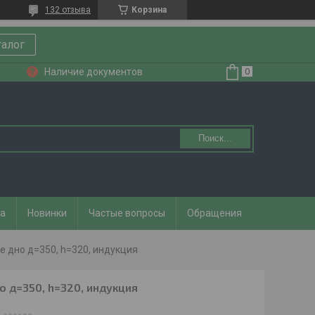
132 отзыва
Корзина
талог
Наличие документов
Поиск...
та
Новинки
Частые вопросы
Обращения
е дно д=350, h=320, индукция
о д=350, h=320, индукция