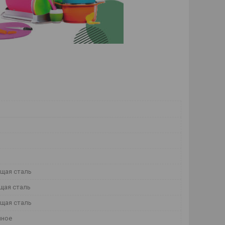
щая сталь
щая сталь
щая сталь
йное