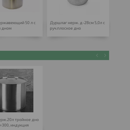
ержавеющий 50 л с
Дуршлаг нерж. д-28см 5,0л с
Котел 
м дном
руч.плоское дно
40л ка
ерж.20л тройное дно
h=300, индукция