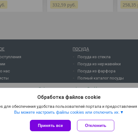
уб.
332,59
руб.
258,35
ОЕ
ПОСУДА
оступления
Посуда из стекла
нии
Посуда из нержавейки
о нас
Посуда из фарфора
исты
Полный каталог посуды
Сайт создан на платформе Deal.by
Политика обработки файлов cookies
Обработка файлов cookie
ОАО "Белинвентарьторг" |
Пожаловаться на контент
Select Language
▼
s для обеспечения удобства пользователей портала и предоставления
Вы можете настроить файлы cookies или отключить их.
Принять все
Отклонить