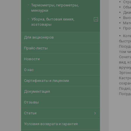
Стр
Термометры, гигрометры,
Объе
мензурки
Диам
Высо
Уборка, бытовая химия,
Мат
хозтовары
Проч
Кот
Для акционеров
быстр
Посуда
Прайс-листы
том чи
Сочет
Новости
вид, к
вручн
О нас
Эргон
Кастр
Сертификаты и лицензии
сохран
Подход
Документация
Посуда
Отзывы
Статьи
Условия возврата и гарантия