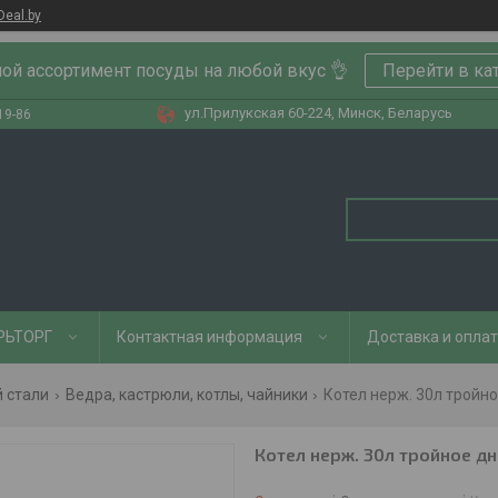
Deal.by
ой ассортимент посуды на любой вкус 👌
Перейти в ка
ул.Прилукская 60-224, Минск, Беларусь
19-86
РЬТОРГ
Контактная информация
Доставка и опла
 стали
Ведра, кастрюли, котлы, чайники
Котел нерж. 30л тройно
Котел нерж. 30л тройное дн