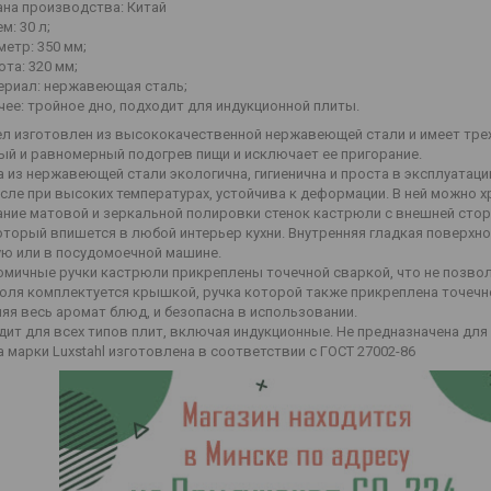
ана производства: Китай
м: 30 л;
етр: 350 мм;
та: 320 мм;
ериал: нержавеющая сталь;
ее: тройное дно, подходит для индукционной плиты.
ел изготовлен из высококачественной нержавеющей стали и имеет тре
ый и равномерный подогрев пищи и исключает ее пригорание.
 из нержавеющей стали экологична, гигиенична и проста в эксплуатаци
сле при высоких температурах, устойчива к деформации. В ней можно 
ание матовой и зеркальной полировки стенок кастрюли с внешней стор
оторый впишется в любой интерьер кухни. Внутренняя гладкая поверхн
ую или в посудомоечной машине.
омичные ручки кастрюли прикреплены точечной сваркой, что не позвол
юля комплектуется крышкой, ручка которой также прикреплена точечно
яя весь аромат блюд, и безопасна в использовании.
ит для всех типов плит, включая индукционные. Не предназначена для
 марки Luxstahl изготовлена в соответствии с ГОСТ 27002-86