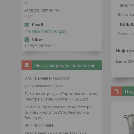
А1
Тип пли
+375 (29) 857-90-09
Высота 
МТС
ПОЛЬЗО
info@belinventartorg.by
Съемная
+375(29)8579009
Информ
Цена:
337
Информация для покупателя
ОАО "Белинвентарьторг"
ул.Прилукская 60-221
Под
Дата регистрации в Торговом реестре/
Реестре бытовых услуг: 11.05.2022
Номер в Торговом реестре/Реестре
бытовых услуг: 533516, Республика
Беларусь
УНП: 100045884
Регистрационный орган: Минский