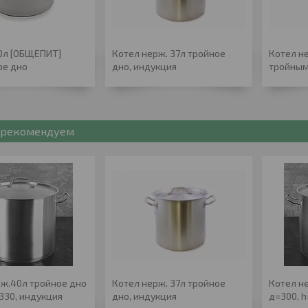
,0л [ОБЩЕПИТ]
Котел нерж. 37л тройное
Котел н
ое дно
дно, индукция
тройны
рекомендуем
рж.40л тройное дно
Котел нерж. 37л тройное
Котел н
330, индукция
дно, индукция
д=300, 