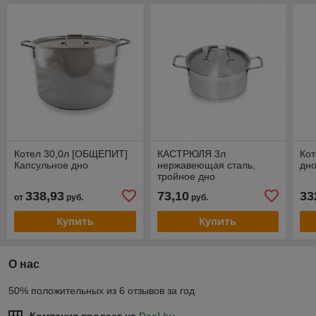
Котел 30,0л [ОБЩЕПИТ]
КАСТРЮЛЯ 3л
Кот
Капсульное дно
нержавеющая сталь,
дно
тройное дно
338,93
73,10
33
от
руб.
руб.
Купить
Купить
О нас
50% положительных из 6 отзывов за год
Компания продает на
Deal.by