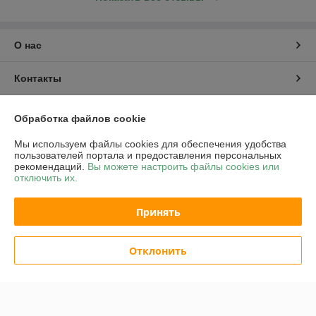
О нас
Контакты
Доставка и оплата
Обработка файлов cookie
Мы используем файлы cookies для обеспечения удобства
График работы
пользователей портала и предоставления персональных
рекомендаций.
Вы можете настроить файлы cookies или
отключить их.
Полная версия сайта
Принять
Политика обработки cookies
Сайт создан на платформе Deal.by
Отклонить